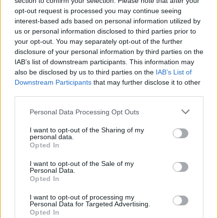
section to confirm your selection. Please note that after your
sulle esigenze dei clienti.
opt-out request is processed you may continue seeing
interest-based ads based on personal information utilized by
us or personal information disclosed to third parties prior to
Immagini courtesy
Rolls-Royce
your opt-out. You may separately opt-out of the further
disclosure of your personal information by third parties on the
Per altri contenuti iscriviti alla newsletter di Robb
IAB’s list of downstream participants. This information may
also be disclosed by us to third parties on the
IAB’s List of
Report
ISCRIVITI
Downstream Participants
that may further disclose it to other
third parties.
Personal Data Processing Opt Outs
Share
I want to opt-out of the Sharing of my
personal data.
Opted In
I want to opt-out of the Sale of my
Personal Data.
RELATED POSTS
Opted In
I want to opt-out of processing my
Personal Data for Targeted Advertising.
Opted In