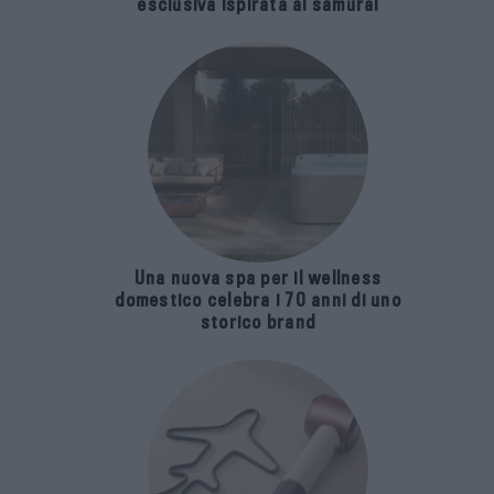
esclusiva ispirata ai samurai
Una nuova spa per il wellness
domestico celebra i 70 anni di uno
storico brand