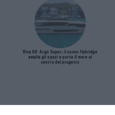
Riva 96′ Argo Super, il nuovo flybridge
amplia gli spazi e porta il mare al
centro del progetto