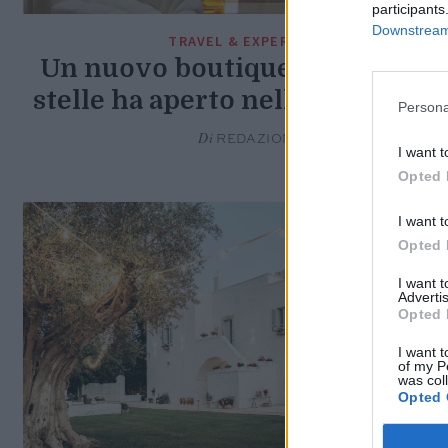
participants
Downstream 
TRAVEL & EXPERIENCE
Un nuovo boutique hotel cinqu
stelle ha aperto nella Città Bian
Persona
Di
REDAZIONE
I want t
Opted 
I want t
Opted 
I want 
Advertis
Opted 
I want t
of my P
was col
Opted 