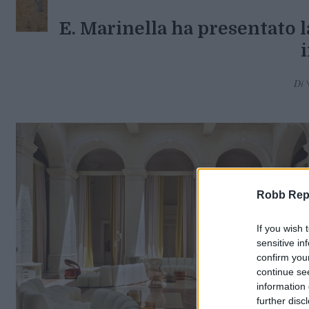
E. Marinella ha presentato 
Di
Robb Repor
If you wish 
sensitive in
confirm you
continue se
information 
further disc