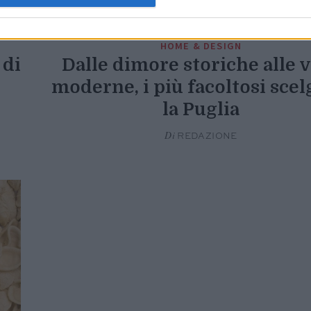
HOME & DESIGN
 di
Dalle dimore storiche alle v
moderne, i più facoltosi sce
la Puglia
Di
REDAZIONE