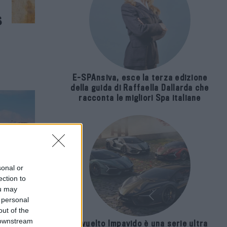
6
E-SPAnsiva, esce la terza edizione
della guida di Raffaella Dallarda che
racconta le migliori Spa italiane
sonal or
ection to
ou may
 personal
out of the
 downstream
Revuelto Impavido è una serie ultra