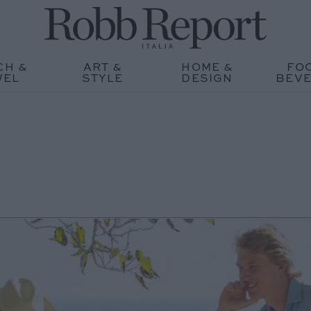
CH &
ART &
HOME &
FO
WEL
STYLE
DESIGN
BEV