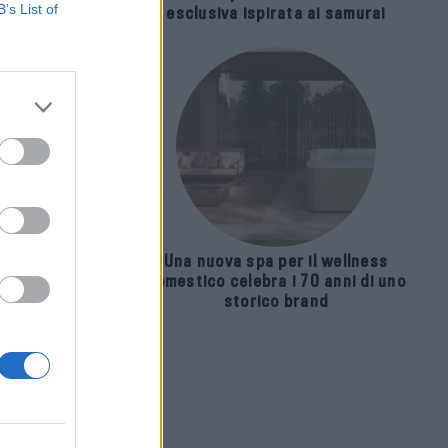
B’s List of
esclusiva ispirata ai samurai
 per
stici
Una nuova spa per il wellness
domestico celebra i 70 anni di uno
storico brand