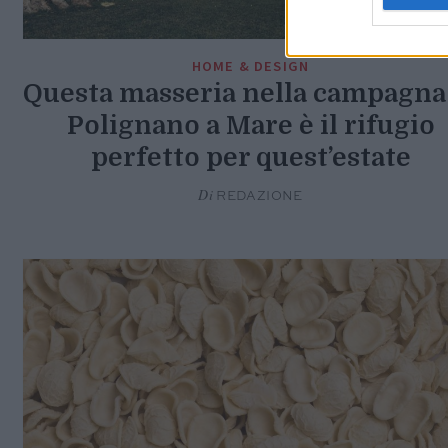
HOME & DESIGN
Questa masseria nella campagna
Polignano a Mare è il rifugio
perfetto per quest’estate
Di
REDAZIONE