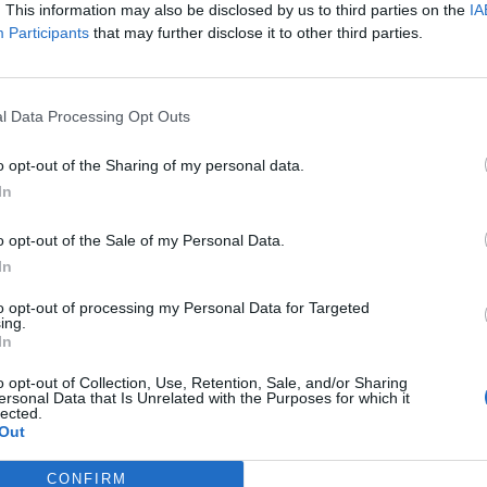
. This information may also be disclosed by us to third parties on the
IA
Participants
that may further disclose it to other third parties.
TRAVEL & EXPERIENCE
e
Puglia più autentica, 2 ville
ca
viverne i paesaggi più caratte
l Data Processing Opt Outs
Di
REDAZIONE
o opt-out of the Sharing of my personal data.
In
o opt-out of the Sale of my Personal Data.
In
to opt-out of processing my Personal Data for Targeted
ing.
In
o opt-out of Collection, Use, Retention, Sale, and/or Sharing
ersonal Data that Is Unrelated with the Purposes for which it
lected.
Out
CONFIRM