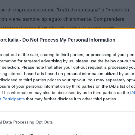
so di espressioni come “frutti di montagna” o “vigneti di
ino non viene sempre spiegato chiaramente. Comprendere
 orientarsi verso bottiglie più vicine ai propri gusti,
ella luce solare e drenaggio dei suoli influenzano in
t Italia -
Do Not Process My Personal Information
to opt-out of the sale, sharing to third parties, or processing of your per
formation for targeted advertising by us, please use the below opt-out s
quello della temperatura: come ben sa chi pratica
r selection. Please note that after your opt-out request is processed y
eratura si abbassa. In media, la diminuzione è di 0,65 °C
eing interest-based ads based on personal information utilized by us or
disclosed to third parties prior to your opt-out. You may separately opt-
oco, ma se si considera un vigneto a 1.000 metri sul
losure of your personal information by third parties on the IAB’s list of
liera sarà quasi 12 gradi più bassa rispetto a quella del
. This information may also be disclosed by us to third parties on the
IA
Participants
that may further disclose it to other third parties.
he tettoniche che hanno dato origine alle montagne hanno
suoli, che influenzano fortemente le condizioni di
 vini che se ne ottengono.
l Data Processing Opt Outs