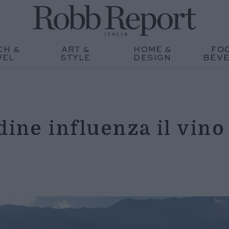
CH &
ART &
HOME &
FO
WEL
STYLE
DESIGN
BEV
dine influenza il vino