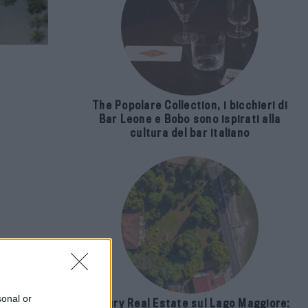
The Popolare Collection, i bicchieri di
Bar Leone e Bobo sono ispirati alla
cultura del bar italiano
sonal or
Luxury Real Estate sul Lago Maggiore: