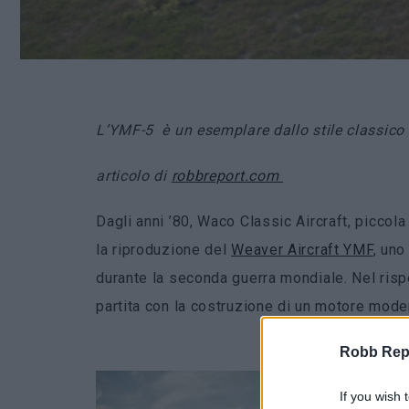
L’YMF-5 è un esemplare dallo stile classico 
articolo di
robbreport.com
Dagli anni ’80, Waco Classic Aircraft, piccol
la riproduzione del
Weaver Aircraft YMF
, uno
durante la seconda guerra mondiale. Nel risp
partita con la costruzione di un motore moder
La c
Robb Repor
ediz
If you wish 
capa