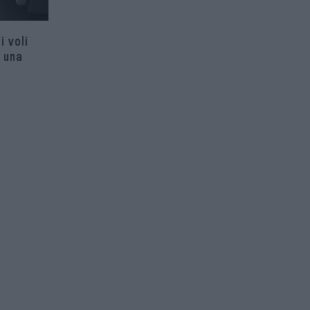
i voli
 una