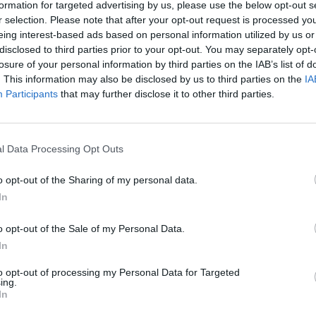
formation for targeted advertising by us, please use the below opt-out s
r selection. Please note that after your opt-out request is processed y
ali. Un motore radiale da
300 CV
(il Jacobs R755A2) gira
eing interest-based ads based on personal information utilized by us or
lica fissa in legno da 2 metri, per una velocità massima
disclosed to third parties prior to your opt-out. You may separately opt-
losure of your personal information by third parties on the IAB’s list of
44 km/h. Con un’autonomia di circa 560 km, il velivolo
. This information may also be disclosed by us to third parties on the
IA
e un serbatoio opzionale, che estende la gamma fino a
Participants
that may further disclose it to other third parties.
itri aggiuntivi di carburante. L’abitacolo è rivestito con
 stagioni.
l Data Processing Opt Outs
guardano l’insegnamento ai nostri artigiani delle
o opt-out of the Sharing of my personal data.
 costruzione a mano. –
dichiara
Akex Skiba
di Waco –
Ma
In
ente talentuoso
“. Le opzioni di gamma includono una
o opt-out of the Sale of my Personal Data.
i 150 colori disponibili) e una cabina di pilotaggio
In
tutto, dal modello di cucitura dei sedili fino alla
to opt-out of processing my Personal Data for Targeted
 personalizzabile, con la possibilità di optare per un
ing.
In
ità in vetro, con una gamma completa di comandi.