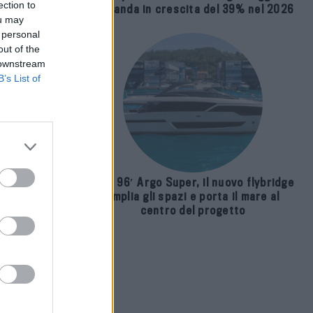
ection to
domanda in crescita del 39% nel 2026
ou may
 personal
out of the
 downstream
B’s List of
Riva 96′ Argo Super, il nuovo flybridge
amplia gli spazi e porta il mare al
centro del progetto