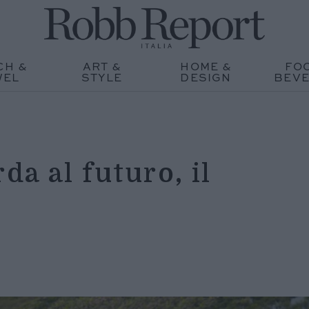
CH &
ART &
HOME &
FO
WEL
STYLE
DESIGN
BEV
da al futuro, il