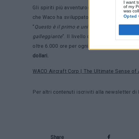
I want t
of my P
Gli spiriti più avventurosi possono aggiunge
was col
Opted 
che Waco ha sviluppato per l’YMF-5 è stata p
“
Questo è il primo e unico ‘aereo anfibio’ c
galleggiante
“. Il livello di personalizzazion
oltre 6.000 ore per ogni aereo, motivo per cui
dollari.
WACO Aircraft Corp | The Ultimate Sense of
Per altri contenuti iscriviti alla newsletter 
Share