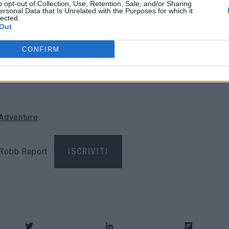
o opt-out of Collection, Use, Retention, Sale, and/or Sharing
ersonal Data that Is Unrelated with the Purposes for which it
re al modello uno speciale galleggiante. L’ultima versione
lected.
Out
rogettata da zero nel 2016, con certificazione nel 2020.
he Waco abbia mai sviluppato. Sarà per sempre un aereo
CONFIRM
e e la particolare meccanica necessitano di un lavoro di
 il suo prezzo di listino si aggira intorno ai
650.000
 Adventure
di Robb Report
ISCRIVITI