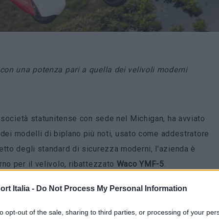
con una potenza pari a quella dei velivoli moderni
a società statunitense con sede nel Michigan, ha avviato
 dei modelli di biplano più noti, usato come addestratore
etto degli standard di sicurezza moderni, l’azienda è
no per il velivolo, ribattezzato
Waco YMF-5
.
rescente domanda per l’esemplare, prodotto ogni anno in
t Italia -
Do Not Process My Personal Information
ione limitata, si spiega in buona parte con la sua
to opt-out of the sale, sharing to third parties, or processing of your per
cità di combinare un design classico con tutti i comfort