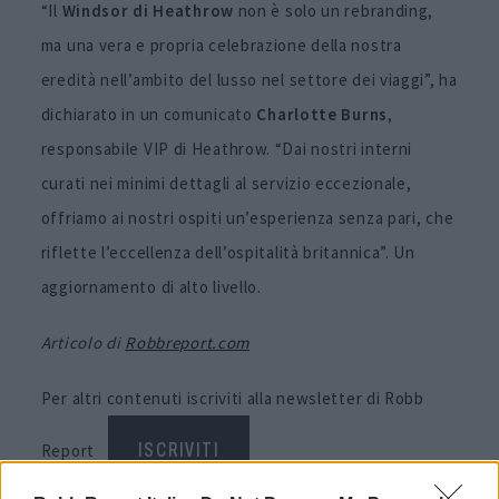
“Il
Windsor di Heathrow
non è solo un rebranding,
ma una vera e propria celebrazione della nostra
eredità nell’ambito del lusso nel settore dei viaggi”, ha
dichiarato in un comunicato
Charlotte Burns
,
responsabile VIP di Heathrow. “Dai nostri interni
curati nei minimi dettagli al servizio eccezionale,
offriamo ai nostri ospiti un’esperienza senza pari, che
riflette l’eccellenza dell’ospitalità britannica”. Un
aggiornamento di alto livello.
Articolo di
Robbreport.com
Per altri contenuti iscriviti alla newsletter di Robb
Report
ISCRIVITI