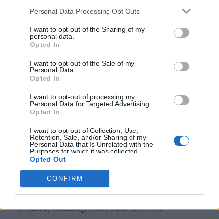
Personal Data Processing Opt Outs
I want to opt-out of the Sharing of my
“Una bollicina suscita brio e allegria, questa aggiunge
personal data.
Opted In
originalità e curiosità. Enigmatico”. A Gambugliano,
sulle colline vicentine,
Marco Buvoli
si distingue
I want to opt-out of the Sale of my
Personal Data.
come un autentico innovatore, dedicando la sua
Opted In
passione al Pinot Nero. Tra i suoi vini, il Metodo
I want to opt-out of processing my
Personal Data for Targeted Advertising.
Classico Tre rappresenta una proposta giovane, con
Opted In
soli tre anni di affinamento sui lieviti, in contrasto con
I want to opt-out of Collection, Use,
Retention, Sale, and/or Sharing of my
le lunghe maturazioni che solitamente predilige.
Personal Data that Is Unrelated with the
Purposes for which it was collected.
Opted Out
Questo spumante si distingue per la sua eleganza
delicata. In bocca si presenta inizialmente timido, ma
CONFIRM
si espande con una cremosità avvolgente, offrendo
tensione, acidità agrumata e una lieve nota