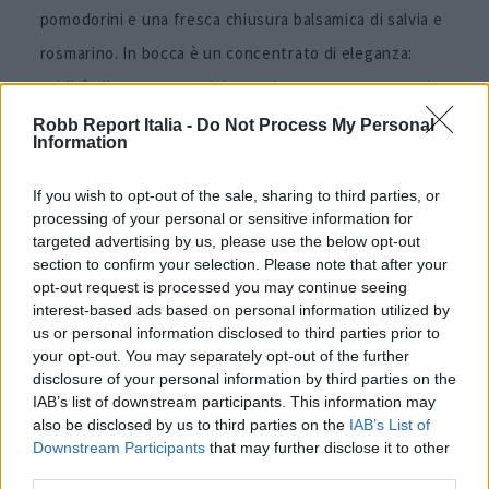
pomodorini e una fresca chiusura balsamica di salvia e
rosmarino. In bocca è un concentrato di eleganza:
acidità vibrante e tannini setosi accompagnano ogni
sorso.
Robb Report Italia -
Do Not Process My Personal
Information
Buvoli Metodo Classico Tre,
If you wish to opt-out of the sale, sharing to third parties, or
Opificio Del Pinot Nero
processing of your personal or sensitive information for
targeted advertising by us, please use the below opt-out
section to confirm your selection. Please note that after your
opt-out request is processed you may continue seeing
interest-based ads based on personal information utilized by
us or personal information disclosed to third parties prior to
your opt-out. You may separately opt-out of the further
disclosure of your personal information by third parties on the
IAB’s list of downstream participants. This information may
also be disclosed by us to third parties on the
IAB’s List of
Downstream Participants
that may further disclose it to other
third parties.