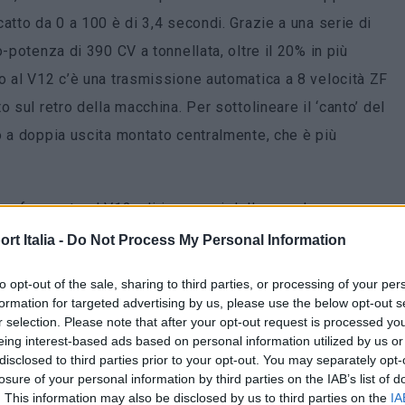
atto da 0 a 100 è di 3,4 secondi. Grazie a una serie di
-potenza di 390 CV a tonnellata, oltre il 20% in più
o al V12 c’è una trasmissione automatica a 8 velocità ZF
 sul retro della macchina. Per sottolineare il ‘canto’ del
o a doppia uscita montato centralmente, che è più
e
e far posto al V12, gli ingegneri della casa hanno
i 40 mm e installato un
impianto frenante carboceramico
t Italia -
Do Not Process My Personal Information
re da dischi da 410 mm x 38 mm con pinze a 6 pistoncini,
to opt-out of the sale, sharing to third parties, or processing of your per
 mm sono abbinati a pinze a 4 pistoncini. Anche
formation for targeted advertising by us, please use the below opt-out s
di molle più dure del 50% all’anteriore e del 40% al
r selection. Please note that after your opt-out request is processed y
eing interest-based ads based on personal information utilized by us or
e. Per far fronte alle migliori prestazioni, l’aerodinamica
disclosed to third parties prior to your opt-out. You may separately opt-
giornata, ottenendo come risultato una downforce di 204
losure of your personal information by third parties on the IAB’s list of
. This information may also be disclosed by us to third parties on the
IA
 tradizione, sono opulenti e personalizzabili in ogni