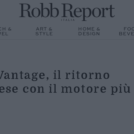
CH &
ART &
HOME &
FO
WEL
STYLE
DESIGN
BEV
antage, il ritorno
lese con il motore più
e