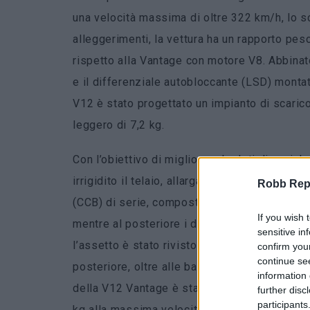
una velocità massima di oltre 322 km/h, lo sc
alleggerimenti, la vettura ha un rapporto peso
rispetto alla Vantage con motore V8. Abbinat
e il differenziale autobloccante (LSD) montato
V12 è stato progettato un impianto di scaric
leggero di 7,2 kg.
Con l’obiettivo di migliorare
le doti dinamich
irrigidito il telaio, allargato le carreggiate d
Robb Repor
(CCB) di serie, composto sulla parte anterio
If you wish 
mentre al posteriore i dischi da 360 mm x 32
sensitive in
l’assetto è stato rivisto, con l’installazione 
confirm you
continue se
posteriore, oltre alle barre antirollio dedicat
information 
della V12 Vantage è stata completamente ag
further disc
participants
kg alla massima velocità. Gli interni, come da