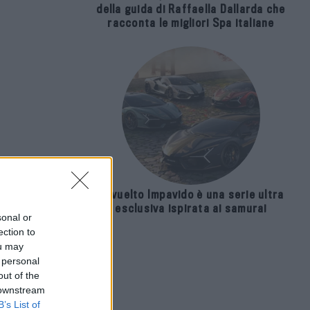
della guida di Raffaella Dallarda che
racconta le migliori Spa italiane
Revuelto Impavido è una serie ultra
esclusiva ispirata ai samurai
sonal or
ection to
ou may
 personal
out of the
 downstream
B’s List of