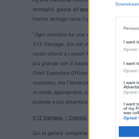
Downstream 
dettaglio, grazie all’apposito programma pre
fornito dettagli circa il prezzo della vettura.
Persona
“
Ogni marchio ha una vettura protagonista. P
I want t
V12 Vantage. Sin dal momento della present
Opted 
nostri clienti e i nostri fan di tutto il mond
più grande con il nostro modello più piccolo 
I want t
Opted 
Chief Executive Officer –
La formula è stata 
successo, ma l’essenza è rimasta la stessa. 
I want 
Advertis
in modo appropriato, con l’esemplare più spe
Opted 
potente e più dinamica di tutti i tempi
“.
I want t
of my P
was col
V12 Vantage – Coming Soon | Aston Martin 
Opted 
Qui la gallery completa: