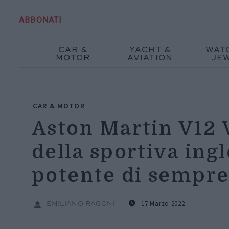
ABBONATI
CAR &
YACHT &
WAT
MOTOR
AVIATION
JE
CAR & MOTOR
Aston Martin V12 V
della sportiva ing
potente di sempr
17 Marzo 2022
EMILIANO RAGONI