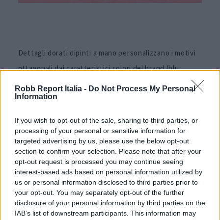
Dettagli dorati dipinti a mano personalizzano i motivi
ottagonali dai caratteristici colori del brand (blu,
verde, giallo e rosa), e sono impreziositi dal cristallo
Robb Report Italia -
Do Not Process My Personal
Information
con l’incisione del cigno.
If you wish to opt-out of the sale, sharing to third parties, or
Con il set da tè, da caffè e un servizio completo da
processing of your personal or sensitive information for
tavola, la collezione è disponibile in verde ed è
targeted advertising by us, please use the below opt-out
section to confirm your selection. Please note that after your
pensata per essere personalizzata con alcuni pezzi in
opt-out request is processed you may continue seeing
altri colori. Per donare a ogni pasto un’allure di lusso e
interest-based ads based on personal information utilized by
us or personal information disclosed to third parties prior to
celebrare l’art de la table con un approccio fresco e
your opt-out. You may separately opt-out of the further
contemporaneo.
disclosure of your personal information by third parties on the
IAB’s list of downstream participants. This information may