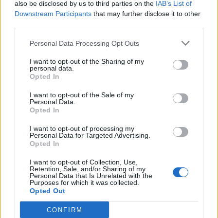
La collezione
Swarovski X Rosenthal Signum
è
also be disclosed by us to third parties on the
IAB’s List of
Downstream Participants
that may further disclose it to other
disponibile nelle migliori boutique e online.
third parties.
Personal Data Processing Opt Outs
I want to opt-out of the Sharing of my
personal data.
Opted In
Immagini courtesy
Swarovski
e
Rosenthal
I want to opt-out of the Sale of my
Personal Data.
Opted In
Per altri contenuti iscriviti alla newsletter di Robb
I want to opt-out of processing my
Personal Data for Targeted Advertising.
Report
ISCRIVITI
Opted In
I want to opt-out of Collection, Use,
Retention, Sale, and/or Sharing of my
Personal Data that Is Unrelated with the
Purposes for which it was collected.
Share
Opted Out
CONFIRM