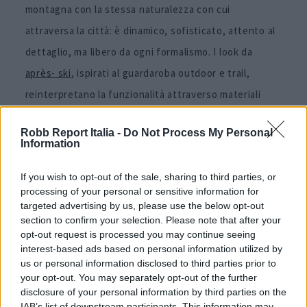
montagna con la stessa naturalezza con cui
attraversa la città: è dinamico, sofisticato, attento al
dettaglio, ma libero da ogni formalismo. I look da
après- ski
, ispirati al guardaroba outdoor e trail,
reinterpretano la funzionalità attraverso materiali
waterproof e volumi compatti, pensati per essere
Robb Report Italia -
Do Not Process My Personal
leggeri e pratici. Giacche trapuntate, pantaloni tecnici
Information
e windbreaker diventano strumenti di stile, con zip
If you wish to opt-out of the sale, sharing to third parties, or
trasformabili, cinture regolabili e dettagli modulabili.
processing of your personal or sensitive information for
targeted advertising by us, please use the below opt-out
La collezione femminile
section to confirm your selection. Please note that after your
opt-out request is processed you may continue seeing
Vuitton e il paradigma
interest-based ads based on personal information utilized by
maschile
us or personal information disclosed to third parties prior to
your opt-out. You may separately opt-out of the further
disclosure of your personal information by third parties on the
IAB’s list of downstream participants. This information may