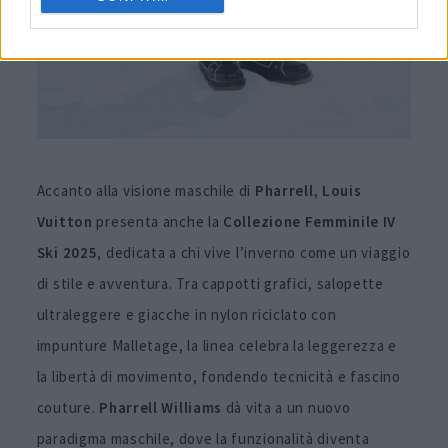
Accanto alla visione maschile di
Pharrell
,
Louis
Vuitton
presenta anche la
Collezione Femminile IV
Ski 2025
, dedicata a chi vive l’inverno come un viaggio
di stile e avventura. Tra cappotti grafici, salopette
ultraleggere e giacche in nylon riciclato con
impunture Malletage, la linea celebra la leggerezza e
la libertà di movimento, fondendo tecnicità e fascino
couture.
Pharrell Williams
dà vita a un nuovo
paradigma maschile, dove la funzionalità diventa