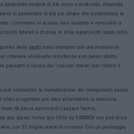
una splendida tonalità di blu scuro e profondo, chiamata
serie di pennellate di blu più chiaro che evidenziano le
nato i corrimano in acciaio inox lucidato e verniciato a
i ponti laterali e di prua, in stile superyacht, quasi retrò.
mposito dello
yacht
sono stampati con una miscela di
 per ottenere un’elevata resistenza e un peso ridotto.
ure passanti a favore dei ‘cassoni marini’ per ridurre il
emi per consentire la manutenzione dei componenti senza
r è stato progettato per dare all’armatore la massima
le linee da barca sportiva di Lazzara Yachts,
a da due diesel Volvo Ips 1350 da
1.000CV
con pod drive.
arie, con 32 miglia orarie di crociera. Con un pescaggio