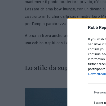
mantenere il ponte posteriore privato, c’è un
Lazzara chiama
bow lounge
, con un divano a
costruito in Turchia dalla casa madre Euro Mar
per l’ampio parabrezza in vetro che sfocia in 
Robb Repor
A prua si trova anche una cabina vip di grand
If you wish 
una cabina ospiti con i due letti singoli e la 
sensitive in
confirm you
continue se
information 
further disc
Lo stile da superyacht ret
participants
Downstream 
Persona
I want t