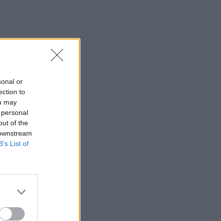
sonal or
ection to
ou may
 personal
out of the
 downstream
B’s List of