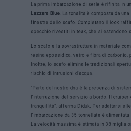
La prima imbarcazione di serie è rifinita in 
Lazzara Blue
. La tonalità è composta da una 
finestre dello scafo. Completano il look raffi
specchio rivestiti in teak, che si estendono su
Lo scafo e la sovrastruttura in materiale co
resina epossidica, vetro e fibra di carbonio,
Inoltre, lo scafo elimina le tradizionali apert
rischio di intrusioni d’acqua.
“Parte del nostro dna è la presenza di sist
l’interruzione del servizio a bordo. Il cruise
tranquillità”, afferma Diduk. Per adattarsi al
l’imbarcazione da 35 tonnellate è alimentat
La velocità massima è stimata in 38 miglia or