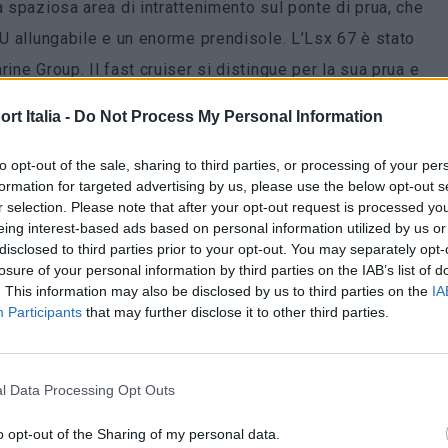
a spaziosa area di intrattenimento sul ponte di prua, che
 U allungabile e un enorme prendisole. L’Lsx 67 è stato
ine Group. Il fast cruiser si distingue per la sua prua e
un tetto curvo apribile.
t Italia -
Do Not Process My Personal Information
i dimensioni, mentre un corridoio dalla cucina conduce a
to opt-out of the sale, sharing to third parties, or processing of your per
suite armatoriale.
formation for targeted advertising by us, please use the below opt-out s
r selection. Please note that after your opt-out request is processed y
eing interest-based ads based on personal information utilized by us or
disclosed to third parties prior to your opt-out. You may separately opt-
losure of your personal information by third parties on the IAB’s list of
rò
. This information may also be disclosed by us to third parties on the
IA
Participants
that may further disclose it to other third parties.
l Data Processing Opt Outs
o opt-out of the Sharing of my personal data.