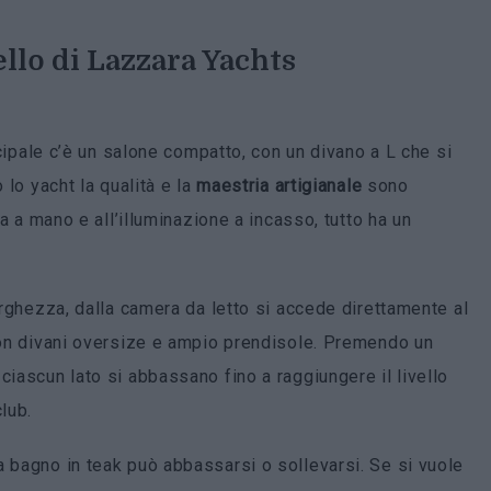
llo di Lazzara Yachts
incipale c’è un salone compatto, con un divano a L che si
 lo yacht la qualità e la
maestria artigianale
sono
ta a mano e all’illuminazione a incasso, tutto ha un
larghezza, dalla camera da letto si accede direttamente al
 con divani oversize e ampio prendisole. Premendo un
ciascun lato si abbassano fino a raggiungere il livello
lub.
a bagno in teak può abbassarsi o sollevarsi. Se si vuole