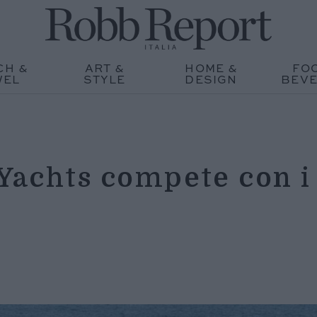
CH &
ART &
HOME &
FO
WEL
STYLE
DESIGN
BEV
 Yachts compete con i