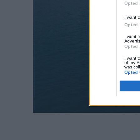
Opted 
I want t
Opted 
I want 
Advertis
Opted 
I want t
of my P
was col
Opted 