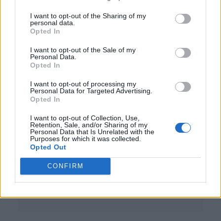
Prezzo: 52€
I want to opt-out of the Sharing of my
personal data.
Fragrance Foundation
Opted In
Awards: Nest New York
I want to opt-out of the Sale of my
Personal Data.
sunlit Yuzu & Neroli
Opted In
wellness collection
I want to opt-out of processing my
Personal Data for Targeted Advertising.
Opted In
I want to opt-out of Collection, Use,
Retention, Sale, and/or Sharing of my
Personal Data that Is Unrelated with the
Purposes for which it was collected.
Opted Out
CONFIRM