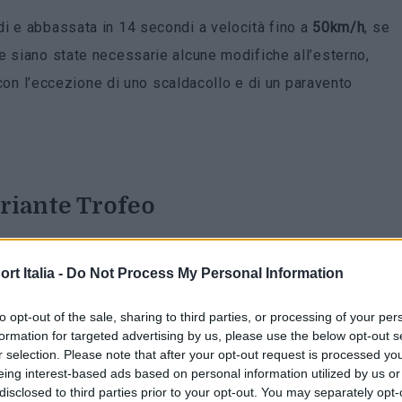
i e abbassata in 14 secondi a velocità fino a
50km/h
, se
e siano state necessarie alcune modifiche all’esterno,
, con l’eccezione di uno scaldacollo e di un paravento
ariante Trofeo
t Italia -
Do Not Process My Personal Information
rima ad arrivare sul mercato. Questa versione è dotata di
tesso motore Nettuno presente nella MC20, il modello più
to opt-out of the sale, sharing to third parties, or processing of your per
 come nella GranTurismo Trofeo, ma continua a erogare
formation for targeted advertising by us, please use the below opt-out s
r selection. Please note that after your opt-out request is processed y
 lbs, che vengono convogliati alle quattro ruote tramite
eing interest-based ads based on personal information utilized by us or
disclosed to third parties prior to your opt-out. You may separately opt-