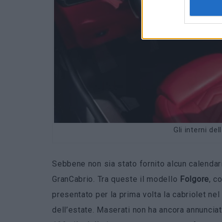
Gli interni de
Sebbene non sia stato fornito alcun calendari
GranCabrio. Tra queste il modello
Folgore
, c
presentato per la prima volta la cabriolet nel
dell’estate. Maserati non ha ancora annunciat