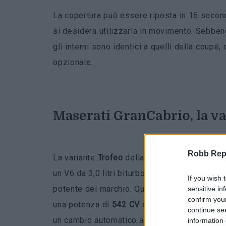
La copertura può essere riposta in 16 second
si desidera utilizzarla in movimento. Sebben
gli interni sono identici a quelli della coupé
opzionale.
Maserati GranCabrio, la v
Robb Repor
La variante
Trofeo
della
GranCabrio
sarà la p
un V6 da 3,0 litri biturbo. Si tratta dello s
If you wish 
potente del marchio. Qui è stato modificato,
sensitive in
confirm you
una potenza di
542 CV
e una coppia di 480 ft
continue se
un cambio automatico a otto rapporti.
information 