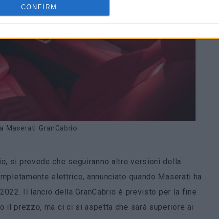
CONFIRM
lla Maserati GranCabrio
o, si prevede che seguiranno altre versioni della
ompletamente elettrico, annunciato quando Maserati ha
 2022. Il lancio della GranCabrio è previsto per la fine
o il prezzo, ma ci ci si aspetta che sarà superiore ai