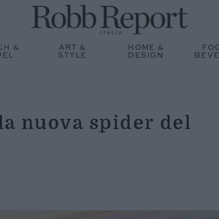
CH &
ART &
HOME &
FO
WEL
STYLE
DESIGN
BEV
la nuova spider del