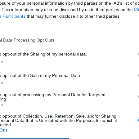
losure of your personal information by third parties on the IAB’s list of
. This information may also be disclosed by us to third parties on the
IA
ispetto alla GranTurismo, con le prestazioni che
Participants
that may further disclose it to other third parties.
4 secondi e una velocità massima di
315km/h
con la
l Data Processing Opt Outs
o opt-out of the Sharing of my personal data.
In
ati
o opt-out of the Sale of my Personal Data.
In
to opt-out of processing my Personal Data for Targeted
ing.
In
o opt-out of Collection, Use, Retention, Sale, and/or Sharing
ersonal Data that Is Unrelated with the Purposes for which it
lected.
Out