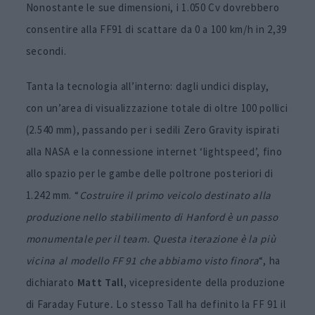
Nonostante le sue dimensioni, i 1.050 Cv dovrebbero
consentire alla FF91 di scattare da 0 a 100 km/h in 2,39
secondi.
Tanta la tecnologia all’interno: dagli undici display,
con un’area di visualizzazione totale di oltre 100 pollici
(2.540 mm), passando per i sedili Zero Gravity ispirati
alla NASA e la connessione internet ‘lightspeed’, fino
allo spazio per le gambe delle poltrone posteriori di
1.242 mm. “
Costruire il primo veicolo destinato alla
produzione nello stabilimento di Hanford è un passo
monumentale per il team. Questa iterazione è la più
vicina al modello FF 91 che abbiamo visto finora
“, ha
dichiarato
Matt Tall,
vicepresidente della produzione
di Faraday Future
.
Lo stesso Tall ha definito la FF 91 il