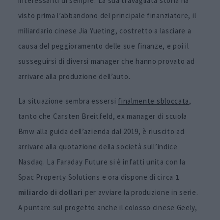
interessanti di sempre. La sua travagliata storia ha
visto prima l’abbandono del principale finanziatore, il
miliardario cinese Jia Yueting, costretto a lasciare a
causa del peggioramento delle sue finanze, e poi il
susseguirsi di diversi manager che hanno provato ad
arrivare alla produzione dell’auto.
La situazione sembra essersi
finalmente sbloccata
,
tanto che Carsten Breitfeld, ex manager di scuola
Bmw alla guida dell’azienda dal 2019, è riuscito ad
arrivare alla quotazione della società sull’indice
Nasdaq. La Faraday Future si è infatti unita con la
Spac Property Solutions e ora dispone di circa
1
miliardo di dollari
per avviare la produzione in serie.
A puntare sul progetto anche il colosso cinese Geely,