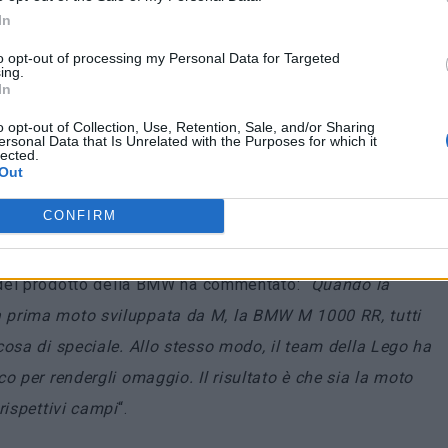
In
to sono così amate dalla comunità dei motociclisti, e
to opt-out of processing my Personal Data for Targeted
nic sia vincente come il suo alter-ego della vita reale
“,
ing.
In
 gruppo Lego.
o opt-out of Collection, Use, Retention, Sale, and/or Sharing
ntico, presenta parti funzionali, offre una costruzione
ersonal Data that Is Unrelated with the Purposes for which it
lected.
È anche il più grande tra quelli delle moto Lego mai
Out
ltrettanto coinvolgente quanto la scarica di adrenalina
CONFIRM
 del prodotto della BMW ha commentato: “
Quando la
 prima moto sviluppata da M, la BMW M 1000 RR, tutti
cosa di speciale. Allo stesso modo, il team della Lego ha
o per rendergli omaggio. Il risultato è che sia la moto
rispettivi campi
“.