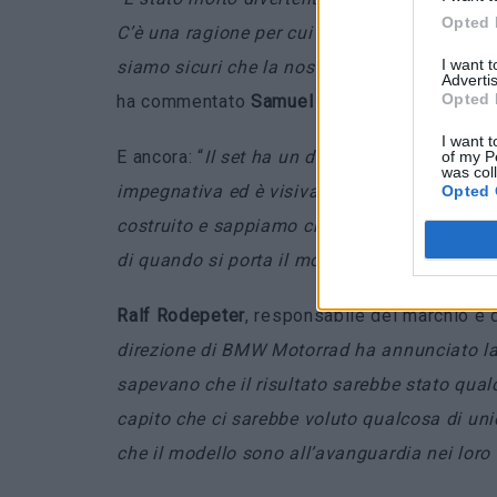
Opted 
C’è una ragione per cui queste splendide mo
I want 
siamo sicuri che la nostra versione Lego Tech
Advertis
Opted 
ha commentato
Samuel Tacchi
, designer del
I want t
E ancora: “
Il set ha un design veramente aute
of my P
was col
impegnativa ed è visivamente stupefacente. 
Opted 
costruito e sappiamo che l’esperienza sarà a
di quando si porta il modello in pista
“.
Ralf Rodepeter
, responsabile del marchio e
direzione di BMW Motorrad ha annunciato la
sapevano che il risultato sarebbe stato qual
capito che ci sarebbe voluto qualcosa di unic
che il modello sono all’avanguardia nei loro 