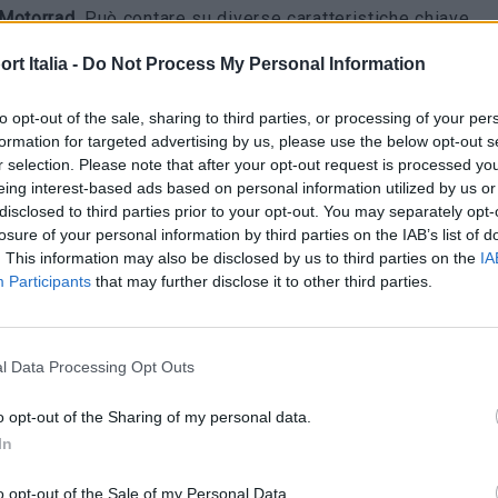
Motorrad
. Può contare su diverse caratteristiche chiave
nicamente accurata ma anche bella dal punto di vista
t Italia -
Do Not Process My Personal Information
to opt-out of the sale, sharing to third parties, or processing of your per
formation for targeted advertising by us, please use the below opt-out s
a le peculiarità più in vista è possibile citare il cambio a
r selection. Please note that after your opt-out request is processed y
e velocità, funzionante, le sospensioni anteriori e
eing interest-based ads based on personal information utilized by us or
steriori, lo sterzo, la catena color oro, tre diverse
disclosed to third parties prior to your opt-out. You may separately opt-
losure of your personal information by third parties on the IAB’s list of
nfigurazioni del cruscotto e un parabrezza stampato. Il
. This information may also be disclosed by us to third parties on the
IA
t viene fornito anche con un cavalletto da pista.
Participants
that may further disclose it to other third parties.
accuratezza del kit
non si ferma ai dettagli del design. La
l Data Processing Opt Outs
struzione immersiva di 1.920 pezzi è stata progettata
r seguire quella del prodotto reale, dando ai fan un
o opt-out of the Sharing of my personal data.
ti dalla BMW.
In
o opt-out of the Sale of my Personal Data.
ità di un modello così importante per la BMW Motorrad.