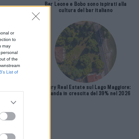
Bar Leone e Bobo sono ispirati alla
cultura del bar italiano
sonal or
ection to
ou may
 personal
out of the
 downstream
B’s List of
Luxury Real Estate sul Lago Maggiore:
domanda in crescita del 39% nel 2026