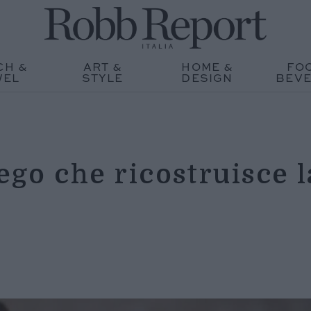
CH &
ART &
HOME &
FO
WEL
STYLE
DESIGN
BEV
ego che ricostruisce l