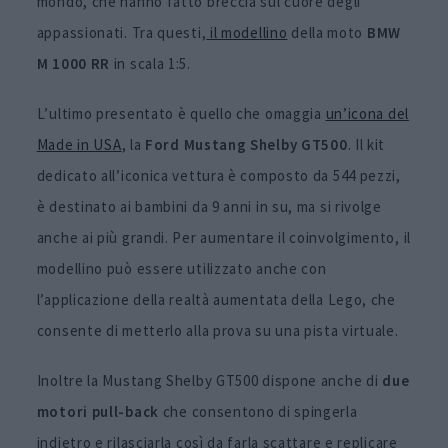
mondo, che hanno fatto breccia sul cuore degli
appassionati. Tra questi,
il modellino
della moto
BMW
M 1000 RR
in scala 1:5.
L’ultimo presentato è quello che omaggia
un’icona del
Made in USA
, la
Ford Mustang Shelby GT500
. Il kit
dedicato all’iconica vettura è composto da 544 pezzi,
è destinato ai bambini da 9 anni in su, ma si rivolge
anche ai più grandi. Per aumentare il coinvolgimento, il
modellino può essere utilizzato anche con
l’applicazione della realtà aumentata della Lego, che
consente di metterlo alla prova su una pista virtuale.
Inoltre la Mustang Shelby GT500 dispone anche di
due
motori pull-back
che consentono di spingerla
indietro e rilasciarla così da farla scattare e replicare