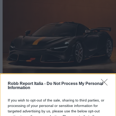
Robb Report Italia -
Do Not Process My Personal
Information
McLaren ha appena svelato la sua prima nuova
If you wish to opt-out of the sale, sharing to third parties, or
processing of your personal or sensitive information for
supercar dal 2024
targeted advertising by us, please use the below opt-out