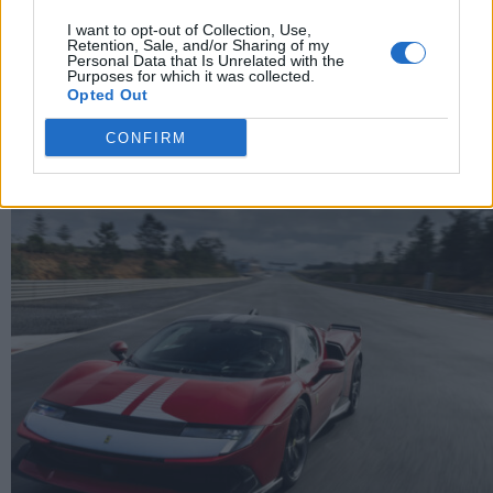
I want to opt-out of Collection, Use,
Revuelto Impavido è una serie ultra esclusiva ispirata
Retention, Sale, and/or Sharing of my
Personal Data that Is Unrelated with the
ai samurai
Purposes for which it was collected.
Opted Out
CONFIRM