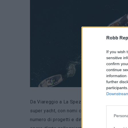
Robb Repor
If you wish 
sensitive in
confirm you
continue se
information 
further disc
participants
Downstream 
Da Viareggio a La Spezia, da Ancona a Livorno,
super yacht, con nomi come
Azimut-Benetti
,
Persona
numero di progetti e dimensioni delle imbarca