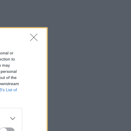
sonal or
ection to
ou may
 personal
out of the
 downstream
B’s List of