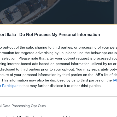
t Italia -
Do Not Process My Personal Information
to opt-out of the sale, sharing to third parties, or processing of your per
formation for targeted advertising by us, please use the below opt-out s
r selection. Please note that after your opt-out request is processed y
eing interest-based ads based on personal information utilized by us or
disclosed to third parties prior to your opt-out. You may separately opt-
losure of your personal information by third parties on the IAB’s list of
. This information may also be disclosed by us to third parties on the
IA
Participants
that may further disclose it to other third parties.
 i cantieri italiani continuano a dominare il settore dei
Ferretti Group
e
Sanlorenzo
che guidano la classifica per
l Data Processing Opt Outs
zioni. Non si tratta solo di costruire yacht, ma di creare