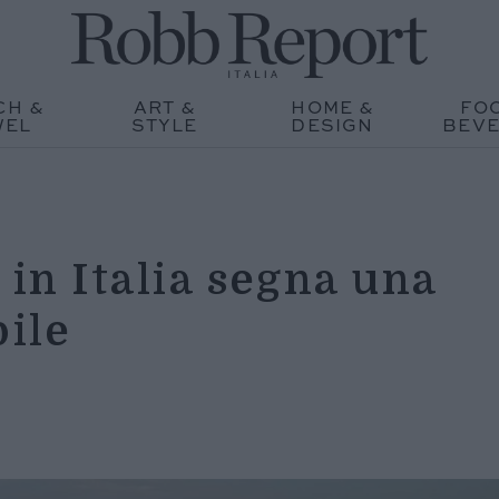
CH &
ART &
HOME &
FO
WEL
STYLE
DESIGN
BEV
 in Italia segna una
bile