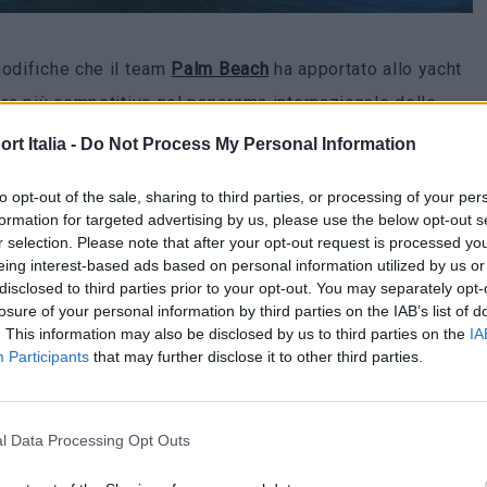
modifiche che il team
Palm Beach
ha apportato allo yacht
ora più competitivo nel panorama internazionale delle
t Italia -
Do Not Process My Personal Information
 sloop è stato costruito in Nuova Zelanda da
McConaghy
to opt-out of the sale, sharing to third parties, or processing of your per
formation for targeted advertising by us, please use the below opt-out s
i ultimi due decenni ha conquistato un record di nove
r selection. Please note that after your opt-out request is processed y
 lo yacht più vincente nella storia dell’evento. È stato
eing interest-based ads based on personal information utilized by us or
disclosed to third parties prior to your opt-out. You may separately opt-
è stato sottoposto a quella che il cantiere ha definito
losure of your personal information by third parties on the IAB’s list of
eo di
Palm
Beach
,
Mark
Richards
, che ha timonato lo
. This information may also be disclosed by us to third parties on the
IA
Participants
that may further disclose it to other third parties.
. Il refit, durato cinque mesi, è stato completato nel
e
Palm Beach XI
. Lo yacht è quindi tornato alle
rtecipando alla Sydney Hobart nello stesso mese,
l Data Processing Opt Outs
to.