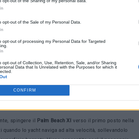
o opt-out of the Sharing of my personal data.
ivare alla linea di partenza dell’80ª Rolex Sydney
In
ancora del tutto pronti”, ha dichiarato
Richards
in un
o opt-out of the Sale of my Personal Data.
ta è stato confermare l’integrità strutturale del
Palm
In
to opt-out of processing my Personal Data for Targeted
ing.
In
restazioni
o opt-out of Collection, Use, Retention, Sale, and/or Sharing
ersonal Data that Is Unrelated with the Purposes for which it
lected.
Out
CONFIRM
nte, spingere il
Palm Beach XI
verso il primo posto nella
i quando lo yacht naviga ad alta velocità, sollevandolo