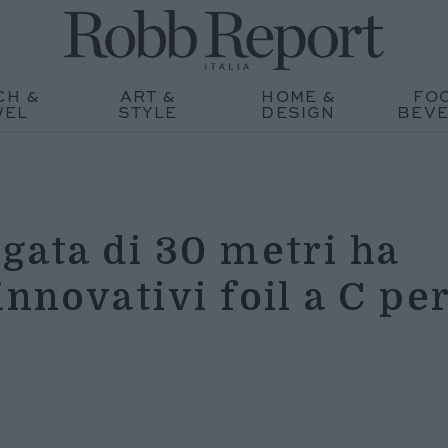
CH &
ART &
HOME &
FO
WEL
STYLE
DESIGN
BEV
gata di 30 metri ha
innovativi foil a C pe