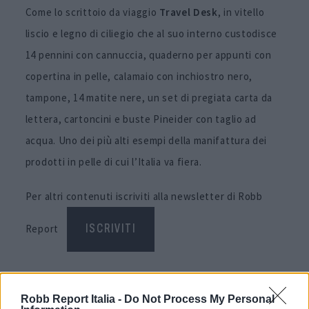
Come lo scrittoio da viaggio
Travel Desk
, in vitello
liscio e legno di ciliegio che al suo interno custodisce
14 pennini con cannuccia, quaderno per appunti con
copertina in pelle, calamaio con inchiostro nero,
tampone, 14 matite nere, un set di pregiata carta da
lettera, cartoncini e buste Pineider con taglio ad
acqua. Uno dei più alti esempi della manifattura dei
prodotti in pelle di cui l’Italia va fiera.
Per altri contenuti iscriviti alla newsletter di Robb
Report
ISCRIVITI
Robb Report Italia -
Do Not Process My Personal
Share