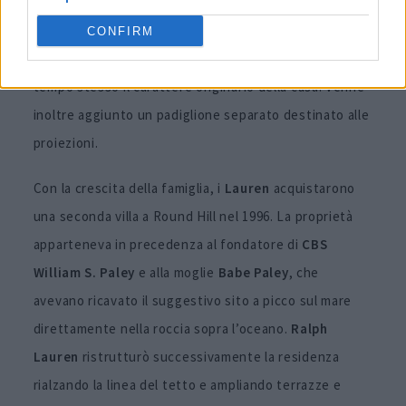
modanature, restaurando le persiane in mogano,
ampliando gli spazi dedicati all’intrattenimento e
CONFIRM
realizzando una piscina più grande, preservando al
tempo stesso il carattere originario della casa. Venne
inoltre aggiunto un padiglione separato destinato alle
proiezioni.
Con la crescita della famiglia, i
Lauren
acquistarono
una seconda villa a Round Hill nel 1996. La proprietà
apparteneva in precedenza al fondatore di
CBS
William S. Paley
e alla moglie
Babe
Paley
, che
avevano ricavato il suggestivo sito a picco sul mare
direttamente nella roccia sopra l’oceano.
Ralph
Lauren
ristrutturò successivamente la residenza
rialzando la linea del tetto e ampliando terrazze e