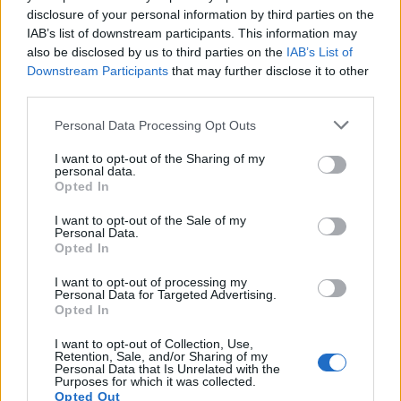
disclosure of your personal information by third parties on the
Bay, Giamaica
IAB’s list of downstream participants. This information may
I
Lauren
acquistarono la loro prima casa presso il
also be disclosed by us to third parties on the
IAB’s List of
Downstream Participants
that may further disclose it to other
celebre Round Hill Resort in Giamaica, vicino a
third parties.
Montego Bay, a metà degli anni Novanta, dando inizio
Personal Data Processing Opt Outs
a un legame durato decenni con la storica proprietà
I want to opt-out of the Sharing of my
caraibica. La prima villa si trova nel punto più alto del
personal data.
Opted In
resort, su circa 8 ettari affacciati sul mare. Costruita
originariamente nei primi anni Cinquanta per il
I want to opt-out of the Sale of my
Personal Data.
finanziere Clarence Dillon e progettata dall’architetto
Opted In
F. Burrall Hoffman Jr., la residenza venne ampiamente
I want to opt-out of processing my
Personal Data for Targeted Advertising.
restaurata e reinterpretata dai Lauren dopo il loro
Opted In
acquisto.
I want to opt-out of Collection, Use,
Retention, Sale, and/or Sharing of my
Personal Data that Is Unrelated with the
La coppia trasformò la tenuta introducendo eleganti
Purposes for which it was collected.
Opted Out