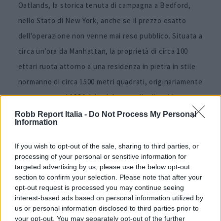
Oatlands, la storica tenuta di campagna a Bedford,
nello Stato di New York, anche se il prezzo esatto
dell’operazione non venne mai reso pubblico. Situata a
circa un’ora da Manhattan, la proprietà di circa 100
ettari ruota attorno a una residenza in pietra in stile
normanno di circa 1500 metri quadrati, originariamente
progettata nel 1924 dal celebre studio di architettura
Delano & Aldrich
per il paesaggista
Robert Ludlow
Robb Report Italia -
Do Not Process My Personal
Information
Fowler Jr.
Al momento dell’acquisto da parte di
Lauren, tuttavia, la dimora si trovava in condizioni di
If you wish to opt-out of the sale, sharing to third parties, or
processing of your personal or sensitive information for
forte degrado. Lo stilista dedicò anni al restauro e alla
targeted advertising by us, please use the below opt-out
modernizzazione della proprietà.
section to confirm your selection. Please note that after your
opt-out request is processed you may continue seeing
interest-based ads based on personal information utilized by
Portafoglio immobiliare di
us or personal information disclosed to third parties prior to
Ralph Lauren: Montego
your opt-out. You may separately opt-out of the further