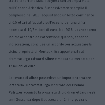
tratto di terreno sulla scogliera con un’ampia vista
sull’Oceano Atlantico. Successivamente ampliò il
complesso nel 2013, acquistando un lotto confinante
di 0,5 ettari affacciato sull’oceano per una cifra
riportata di 10,7 milioni di euro. Nel 2018,
Lauren
tornò
inoltre al centro dell’attenzione quando, secondo
indiscrezioni, concluse un accordo per acquistare la
vicina proprietà di Montauk. Era appartenuta al
drammaturgo
Edward
Albee
e messa sul mercato per
17 milioni di euro.
La tenuta di
Albee
possedeva un importante valore
letterario. Il drammaturgo vincitore del
Premio
Pulitzer
acquistò la proprietà di più di un ettaro negli
anni Sessanta dopo il successo di
Chi ha paura di