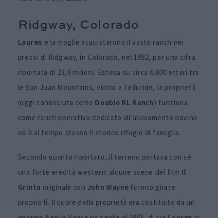
Ridgway, Colorado
Lauren
e la moglie acquistarono il vasto ranch nei
pressi di Ridgway, in Colorado, nel 1982, per una cifra
riportata di 23,6 milioni. Estesa su circa 6.800 ettari tra
le San Juan Mountains, vicino a Telluride, la proprietà
(oggi conosciuta come
Double
RL
Ranch
) funziona
come ranch operativo dedicato all’allevamento bovino
ed è al tempo stesso il storico rifugio di famiglia.
Secondo quanto riportato, il terreno portava con sé
una forte eredità western: alcune scene del film
Il
Grinta
originale con
John
Wayne
furono girate
proprio lì. Il cuore della proprietà era costituito da un
enorme fienile Vance risalente al 1905, di cui
Lauren
si