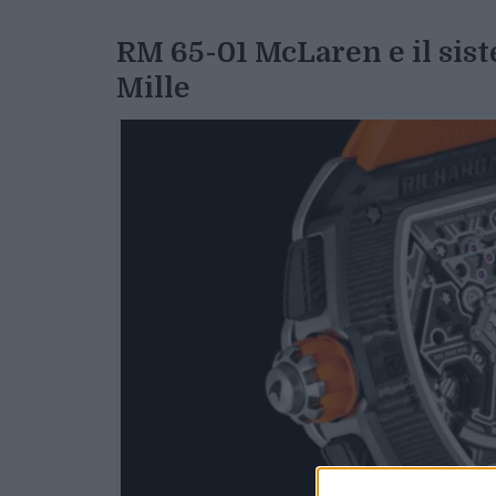
RM 65-01 McLaren e il sist
Mille