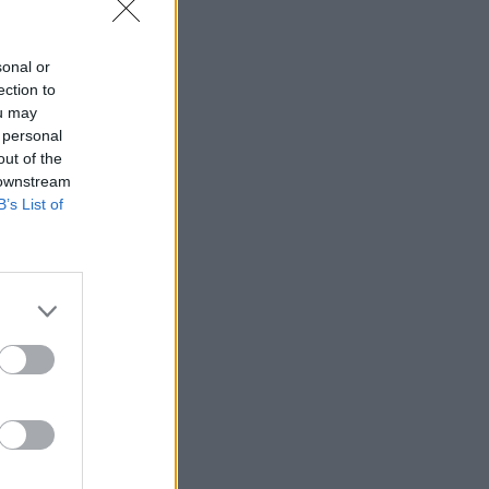
sonal or
ection to
ou may
 personal
out of the
 downstream
B’s List of