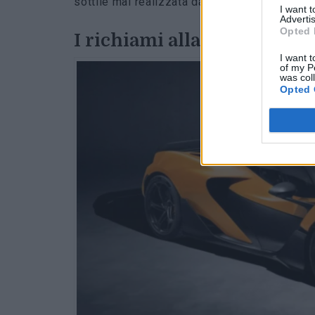
sottile mai realizzata da Richard Mille e sfo
I want 
Advertis
Opted 
I richiami alla Mclaren W1
I want t
of my P
was col
Opted 