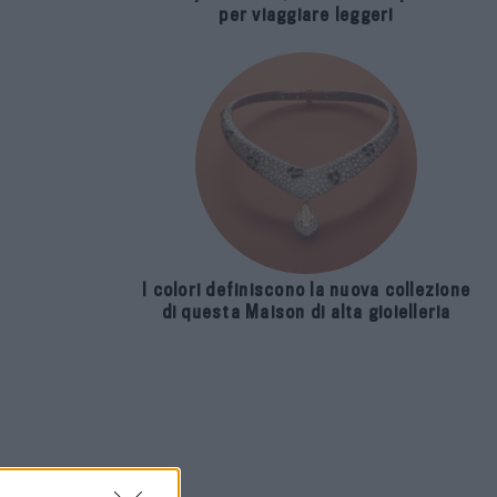
per viaggiare leggeri
I colori definiscono la nuova collezione
di questa Maison di alta gioielleria