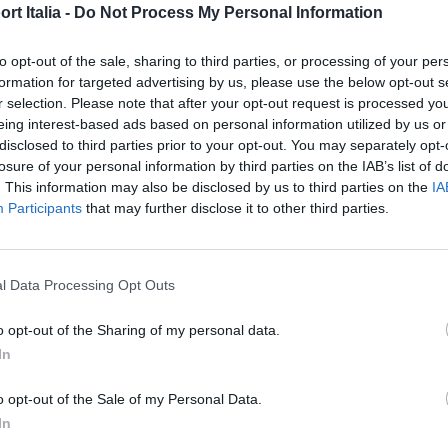
t Italia -
Do Not Process My Personal Information
to opt-out of the sale, sharing to third parties, or processing of your per
formation for targeted advertising by us, please use the below opt-out s
chard Mille
r selection. Please note that after your opt-out request is processed y
eing interest-based ads based on personal information utilized by us or
disclosed to third parties prior to your opt-out. You may separately opt-
 è il suo orologio più potente in assoluto. Il modello è
losure of your personal information by third parties on the IAB’s list of
atico
RMA4C
ad alte prestazioni della manifattura
. This information may also be disclosed by us to third parties on the
IA
Participants
that may further disclose it to other third parties.
a di 5Hz, ovvero circa 36.000 alternanze all’ora, e può
ndo più vicino, secondo la casa orologiera. Il
 su gommini di montaggio del telaio ed è dotato di un
l Data Processing Opt Outs
 lo indossa di caricare rapidamente la sua riserva di
o opt-out of the Sharing of my personal data.
sante realizzato in quarzo TPT.
In
i l’orologio è all’altezza del suo omonimo. La cassa, che
o opt-out of the Sale of my Personal Data.
a in carbonio
TPT multistrato
, presenta la lunetta più
In