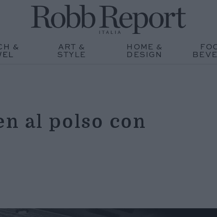
CH &
ART &
HOME &
FO
WEL
STYLE
DESIGN
BEV
n al polso con