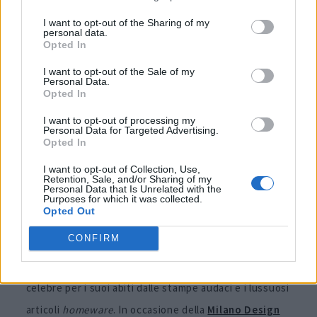
I want to opt-out of the Sharing of my
personal data.
Opted In
I want to opt-out of the Sale of my
Personal Data.
Opted In
I want to opt-out of processing my
Personal Data for Targeted Advertising.
Opted In
I want to opt-out of Collection, Use,
Retention, Sale, and/or Sharing of my
Personal Data that Is Unrelated with the
Purposes for which it was collected.
Opted Out
L’eleganza, lo stile inconfondibile e l’atmosfera intima
CONFIRM
di
Vasiliki Kouzina
incontrano il massimalismo dei
motivi giocosi e colorati di
La DoubleJ
. Il marchio
celebre per i suoi abiti dalle stampe audaci e i lussuosi
articoli
homeware
. In occasione della
Milano Design