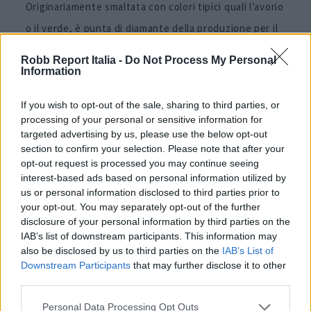
Originariamente smaltata con colori tipici quali l’avorio
o il verde, è punta di diamante della produzione per il
suo particolare bordo martellato, ottenuto roteando
Robb Report Italia -
Do Not Process My Personal
un attrezzo seghettato sul bordo del piatto ancora
Information
morbido. Le orecchiette alle cime di rapa che vengono
If you wish to opt-out of the sale, sharing to third parties, or
servite in queste ceramiche per il menu “Domenica in
processing of your personal or sensitive information for
targeted advertising by us, please use the below opt-out
Puglia” fanno veramente respirare “le atmosfere di
section to confirm your selection. Please note that after your
giù”.
opt-out request is processed you may continue seeing
interest-based ads based on personal information utilized by
us or personal information disclosed to third parties prior to
your opt-out. You may separately opt-out of the further
disclosure of your personal information by third parties on the
La DoubleJ da Vasiliki
IAB’s list of downstream participants. This information may
Kouzina
also be disclosed by us to third parties on the
IAB’s List of
Downstream Participants
that may further disclose it to other
third parties.
Personal Data Processing Opt Outs