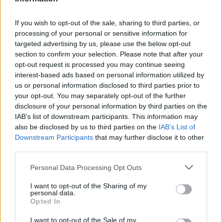
Lo shopping non manca, grazie al negozio
Odeum
che
propone una selezione accurata di abbigliamento
If you wish to opt-out of the sale, sharing to third parties, or
femminile e maschile, gioielli, accessori e opere d’arte
processing of your personal or sensitive information for
targeted advertising by us, please use the below opt-out
provenienti da oltre 40 marchi fondati da creativi
section to confirm your selection. Please note that after your
indipendenti. Gli spostamenti all’interno della
opt-out request is processed you may continue seeing
interest-based ads based on personal information utilized by
proprietà risultano comodi e piacevoli grazie alle Fiat
us or personal information disclosed to third parties prior to
d’epoca color crema, perfette per percorrere i viali
your opt-out. You may separately opt-out of the further
disclosure of your personal information by third parties on the
senza fatica.
Soho Farmhouse Ibiza
rimane aperto
IAB’s list of downstream participants. This information may
tutto l’anno sia per i soci residenti, sia per gli ospiti
also be disclosed by us to third parties on the
IAB’s List of
Downstream Participants
that may further disclose it to other
che vi pernottano. La quota associativa parte da circa
third parties.
233 euro al mese, o circa 117 euro per chi ha meno di
Personal Data Processing Opt Outs
27 anni. Ogni socio ha la possibilità di prenotare
I want to opt-out of the Sharing of my
camere, tavoli, posti in piscina, trattamenti spa e
personal data.
Opted In
sessioni di personal training.
I want to opt-out of the Sale of my