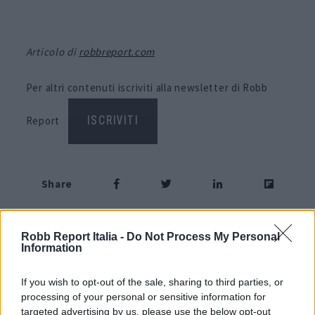
Articolo di
robbreport.com
Per altri contenuti iscriviti alla newsletter di Robb
Report
ISCRIVITI
Share
Robb Report Italia -
Do Not Process My Personal
Information
RELATED POSTS
If you wish to opt-out of the sale, sharing to third parties, or
processing of your personal or sensitive information for
targeted advertising by us, please use the below opt-out