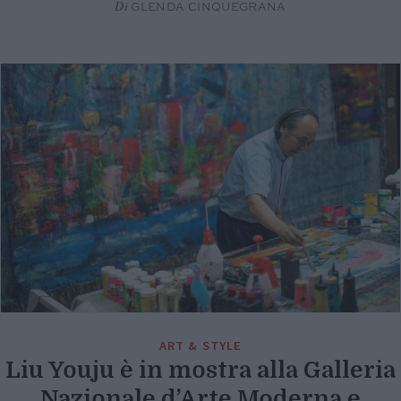
Di
GLENDA CINQUEGRANA
ART & STYLE
Liu Youju è in mostra alla Galleria
Nazionale d’Arte Moderna e