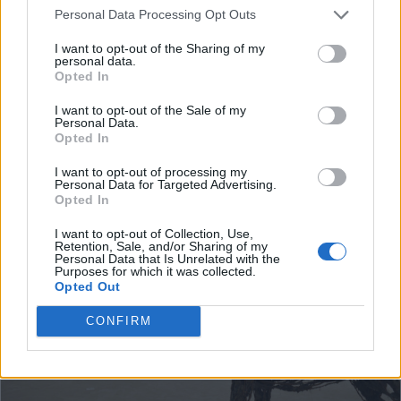
Personal Data Processing Opt Outs
I want to opt-out of the Sharing of my
ART & STYLE
personal data.
Un raro Banksy di proprietà di
Opted In
Mark Hoppus, cantante dei Blink-
I want to opt-out of the Sale of my
Personal Data.
182, è all’asta
Opted In
Di
GLENDA CINQUEGRANA
I want to opt-out of processing my
Personal Data for Targeted Advertising.
Opted In
I want to opt-out of Collection, Use,
Retention, Sale, and/or Sharing of my
Personal Data that Is Unrelated with the
Purposes for which it was collected.
Opted Out
CONFIRM