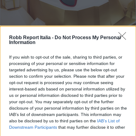
Robb Report Italia -
Do Not Process My Personal
Information
If you wish to opt-out of the sale, sharing to third parties, or
ART & STYLE
processing of your personal or sensitive information for
I migliori regali di Natale per gli
targeted advertising by us, please use the below opt-out
amanti dell’eyewear
section to confirm your selection. Please note that after your
opt-out request is processed you may continue seeing
Di
ANDREA CELESTI
interest-based ads based on personal information utilized by
us or personal information disclosed to third parties prior to
your opt-out. You may separately opt-out of the further
disclosure of your personal information by third parties on the
IAB’s list of downstream participants. This information may
also be disclosed by us to third parties on the
IAB’s List of
Downstream Participants
that may further disclose it to other
third parties.