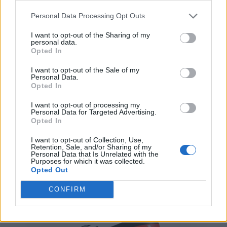
Personal Data Processing Opt Outs
I want to opt-out of the Sharing of my
personal data.
Opted In
I want to opt-out of the Sale of my
Personal Data.
Opted In
I want to opt-out of processing my
ART & STYLE
Personal Data for Targeted Advertising.
Opted In
Adidas x Prada Re-Nylon, una
collezione lussuosa quanto
I want to opt-out of Collection, Use,
Retention, Sale, and/or Sharing of my
Personal Data that Is Unrelated with the
sostenibile
Purposes for which it was collected.
Opted Out
Di
ANDREA CELESTI
CONFIRM