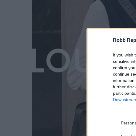
Robb Repor
If you wish 
sensitive in
confirm you
continue se
information 
further disc
participants
Downstream 
Persona