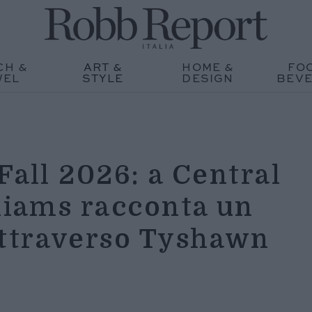
CH &
ART &
HOME &
FO
WEL
STYLE
DESIGN
BEV
Fall 2026: a Central
lliams racconta un
ttraverso Tyshawn