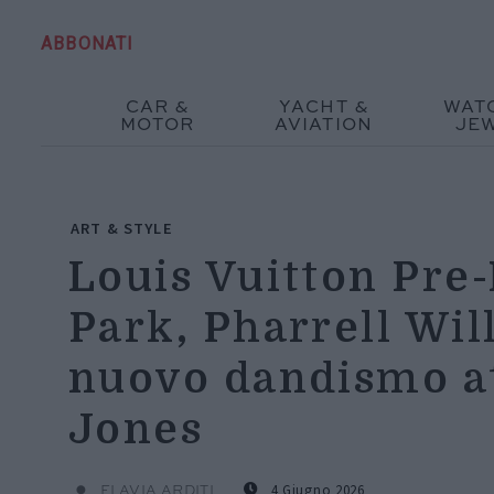
ABBONATI
CAR &
YACHT &
WAT
MOTOR
AVIATION
JE
ART & STYLE
Louis Vuitton Pre-
Park, Pharrell Wi
nuovo dandismo a
Jones
4 Giugno 2026
FLAVIA ARDITI