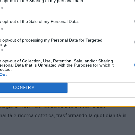
o opt-out of the Sharing of my personal data.
In
o opt-out of the Sale of my Personal Data.
In
to opt-out of processing my Personal Data for Targeted
ing.
In
o opt-out of Collection, Use, Retention, Sale, and/or Sharing
ersonal Data that Is Unrelated with the Purposes for which it
lected.
Out
pagna si sviluppa con uno stile quasi documentaristico,
CONFIRM
i d’acqua e i tavoli da ping pong del parco. È la figura del
energia di New York: un uomo che si muove con
nalità e ricerca estetica, trasformando la quotidianità in