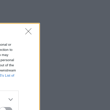
sonal or
ection to
ou may
 personal
out of the
 downstream
B’s List of