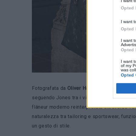
I want t
Opted 
I want t
Opted 
I want 
Advertis
Opted 
I want t
of my P
was col
Opted 
Fotografata da
Oliver
Hadlee
Pearch
, la cam
seguendo Jones tra i viali, i ponti, gli specch
flâneur moderno reinterpretata attraverso l’
naturalezza tra tailoring e sportswear, funzio
un gesto di stile.