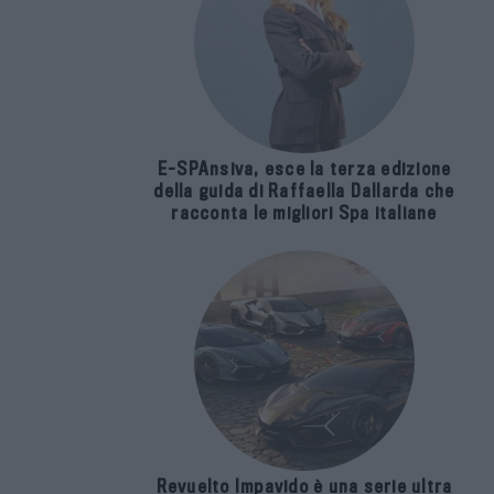
E-SPAnsiva, esce la terza edizione
della guida di Raffaella Dallarda che
racconta le migliori Spa italiane
Revuelto Impavido è una serie ultra