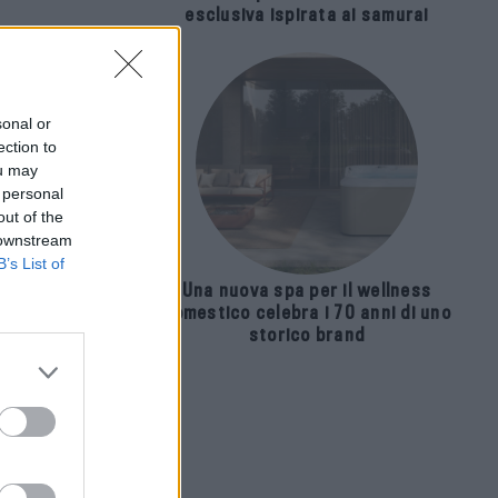
esclusiva ispirata ai samurai
sonal or
ection to
ou may
 personal
out of the
 downstream
B’s List of
Una nuova spa per il wellness
domestico celebra i 70 anni di uno
storico brand