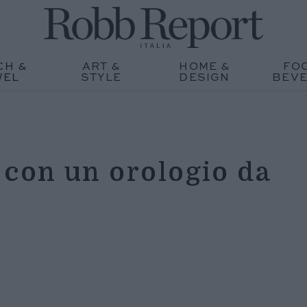
CH &
ART &
HOME &
FO
WEL
STYLE
DESIGN
BEV
 con un orologio da