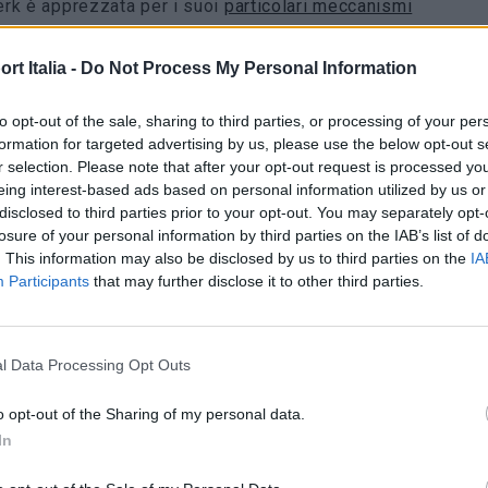
rk è apprezzata per i suoi
particolari meccanismi
nti. Non fa eccezione l’
UR-112,
progettato in una cassa
t Italia -
Do Not Process My Personal Information
angolare di 42 mm, con 51 mm di lunghezza e 16 mm di
sore, con una forma che rimanda a un accendino. L’UR-
to opt-out of the sale, sharing to third parties, or processing of your per
Aggregat Odyssey mostra ore saltanti e minuti finali su
formation for targeted advertising by us, please use the below opt-out s
r selection. Please note that after your opt-out request is processed y
mi. Spostati nella parte anteriore dell’orologio, sono
eing interest-based ads based on personal information utilized by us or
bili nelle due finestre in vetro zaffiro.
disclosed to third parties prior to your opt-out. You may separately opt-
losure of your personal information by third parties on the IAB’s list of
. This information may also be disclosed by us to third parties on the
IA
nuti avanzano con incrementi di cinque minuti dall’altro,
Participants
that may further disclose it to other third parties.
i precisi. Il movimento, il
calibro automatico UR-13.01
, si
to ai moduli dei minuti e delle ore. A collegarli c’è un
uantità di energia necessaria ai moduli.
l Data Processing Opt Outs
o opt-out of the Sharing of my personal data.
enti diversi
In
i apre per