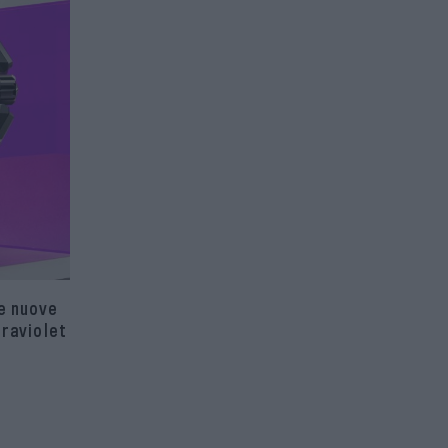
ue nuove
traviolet