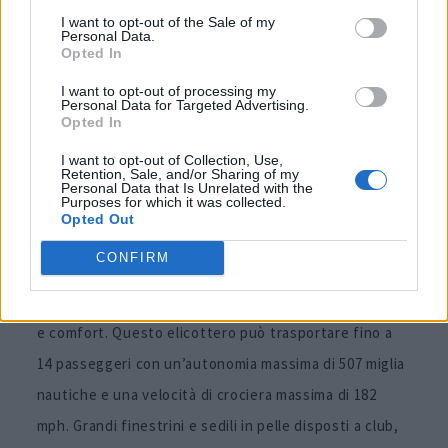
I want to opt-out of the Sale of my
Personal Data.
Opted In
I want to opt-out of processing my
Personal Data for Targeted Advertising.
Opted In
I want to opt-out of Collection, Use,
Retention, Sale, and/or Sharing of my
Personal Data that Is Unrelated with the
Purposes for which it was collected.
Opted Out
CONFIRM
Il
Leonardo AW189
a cinque pale combina prestazioni
e comfort. Questo elicottero può trasportare fino a
14 passeggeri con un’autonomia massima di 507 miglia
nautiche e una velocità di crociera massima di 182
mph. Grandi finestrini e sedili in pelle disposti a club,