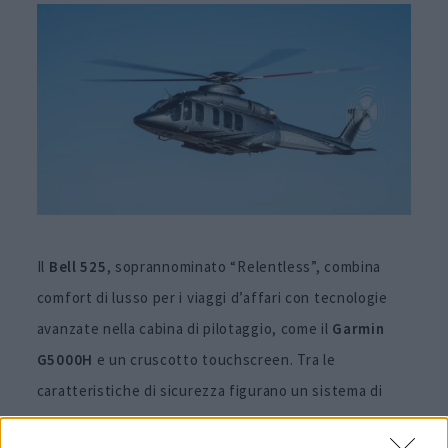
Il
Bell 525
, soprannominato “Relentless”, combina
comfort di lusso per i viaggi d’affari con tecnologie
avanzate nella cabina di pilotaggio, come il
Garmin
G5000H
e un cruscotto touchscreen. Tra le
caratteristiche di sicurezza figurano un sistema di
allarme di consapevolezza del terreno e un display di