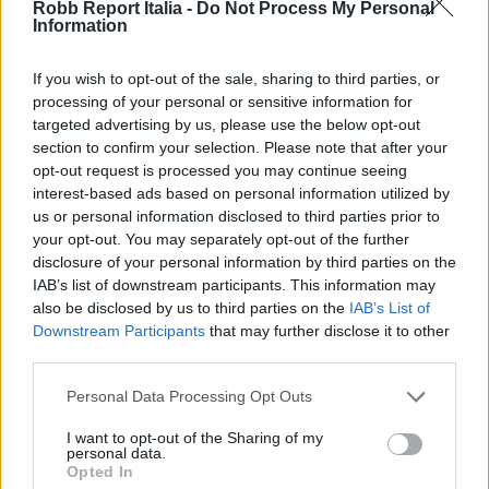
prossimità al terreno a cinque colori con avvisi vocali
Robb Report Italia -
Do Not Process My Personal
Information
per segnalare altitudini inferiori ai 152 metri. Questo
elicottero medio-pesante può ospitare fino a 16
If you wish to opt-out of the sale, sharing to third parties, or
processing of your personal or sensitive information for
passeggeri e due piloti. Ha una velocità di crociera
targeted advertising by us, please use the below opt-out
massima di 184 mph e un’autonomia di 629 miglia
section to confirm your selection. Please note that after your
opt-out request is processed you may continue seeing
nautiche. All’interno della cabina, il Bell 525 include
interest-based ads based on personal information utilized by
un’area lounge migliorata per l’intrattenimento in
us or personal information disclosed to third parties prior to
your opt-out. You may separately opt-out of the further
volo, con Wi-Fi, mappe in movimento, funzionalità
disclosure of your personal information by third parties on the
audio-video, illuminazione ambientale e finestrini
IAB’s list of downstream participants. This information may
also be disclosed by us to third parties on the
IAB’s List of
elettrocromatici controllabili tramite dispositivo smart
Downstream Participants
that may further disclose it to other
associato. Una finestra in stile limousine garantisce
third parties.
privacy per le conversazioni VIP senza l’uso di cuffie.
Personal Data Processing Opt Outs
Prezzo a partire da 19 milioni di euro.
I want to opt-out of the Sharing of my
personal data.
Leonardo AW189
Opted In