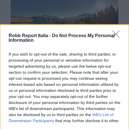
Robb Report Italia -
Do Not Process My Personal
Information
If you wish to opt-out of the sale, sharing to third parties, or
processing of your personal or sensitive information for
targeted advertising by us, please use the below opt-out
L’
Apogée Courchevel
costruisce la stagione 2025-
section to confirm your selection. Please note that after your
opt-out request is processed you may continue seeing
2026 su una regia d’eccellenza. Il design di
Wearstler
,
interest-based ads based on personal information utilized by
la proposta gastronomica di
Beefbar
e l’offerta
us or personal information disclosed to third parties prior to
your opt-out. You may separately opt-out of the further
wellness di
La
Prairie
operano come parti di un
disclosure of your personal information by third parties on the
sistema votato al lusso. Gli spazi guidano il
IAB’s list of downstream participants. This information may
also be disclosed by us to third parties on the
IAB’s List of
movimento, la cucina definisce tempi e rituali, mentre
Downstream Participants
that may further disclose it to other
la spa chiude il ciclo con un lavoro puntuale sul
third parties.