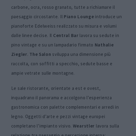
carbone, ocra, rosso granato, tutte a richiamare il
paesaggio circostante. Il
Piano
Lounge
introduce un
pianoforte Edelweiss realizzato su misura e volumi
dalle linee decise. Il
Central
Bar
lavora su sedute in
pino vintage e su un lampadario firmato
Nathalie
Ziegler
.
The
Salon
sviluppa una dimensione più
raccolta, con soffitti a specchio, sedute basse e
ampie vetrate sulle montagne.
Le sale ristorante, orientate a est e ovest,
inquadrano il panorama e accolgono l’esperienza
gastronomica con palette complementari e arredi in
legno. Oggetti d’arte e pezzi vintage europei
completano l’impianto visivo.
Wearstler
lavora sulla
relazione tra paesaggio e percezione interna: