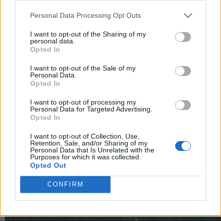
recupero.
Courchevel
resta il contesto, ma
Personal Data Processing Opt Outs
l’esperienza si gioca all’interno di queste relazioni.
I want to opt-out of the Sharing of my
personal data.
Immagini
courtesy
Apogée Courchevel
Opted In
I want to opt-out of the Sale of my
Per altri contenuti iscriviti alla newsletter di Robb
Personal Data.
Opted In
Report
ISCRIVITI
I want to opt-out of processing my
Personal Data for Targeted Advertising.
Opted In
I want to opt-out of Collection, Use,
Share
Retention, Sale, and/or Sharing of my
Personal Data that Is Unrelated with the
Purposes for which it was collected.
Opted Out
CONFIRM
RELATED POSTS