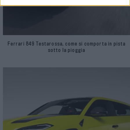
Ferrari 849 Testarossa, come si comporta in pista
sotto la pioggia