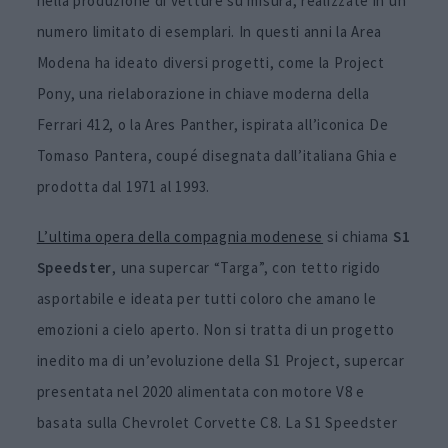
nella produzione di vetture su misura, realizzate in un
numero limitato di esemplari. In questi anni la Area
Modena ha ideato diversi progetti, come la Project
Pony, una rielaborazione in chiave moderna della
Ferrari 412, o la Ares Panther, ispirata all’iconica De
Tomaso Pantera, coupé disegnata dall’italiana Ghia e
prodotta dal 1971 al 1993.
L’ultima opera della compagnia modenese
si chiama
S1
Speedster
, una supercar “Targa”, con tetto rigido
asportabile e ideata per tutti coloro che amano le
emozioni a cielo aperto. Non si tratta di un progetto
inedito ma di un’evoluzione della S1 Project, supercar
presentata nel 2020 alimentata con motore V8 e
basata sulla Chevrolet Corvette C8. La S1 Speedster