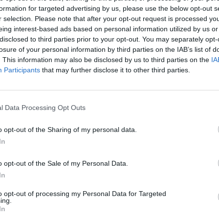
ssori
Giorgio Armani
uomo.
formation for targeted advertising by us, please use the below opt-out s
r selection. Please note that after your opt-out request is processed y
eing interest-based ads based on personal information utilized by us or
outique si
disclosed to third parties prior to your opt-out. You may separately opt-
nde su una
losure of your personal information by third parties on the IAB’s list of
. This information may also be disclosed by us to third parties on the
IA
rficie di
510
Participants
that may further disclose it to other third parties.
l piano terra,
zione di abiti,
 collezioni
l Data Processing Opt Outs
mo piano, al cui
o opt-out of the Sharing of my personal data.
ervato, si
In
o opt-out of the Sale of my Personal Data.
In
ano la struttura dell’edificio storico dei primi del ‘900,
omunicanti. Al visitatore viene offerto un percorso che si
to opt-out of processing my Personal Data for Targeted
ing.
te da tonalità differenti. Il team di architetti ha seguito
In