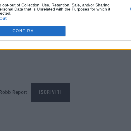
i recuperando preziosi marmi da punti vendita chiusi e
o opt-out of Collection, Use, Retention, Sale, and/or Sharing
ersonal Data that Is Unrelated with the Purposes for which it
lected.
Out
alda e preziosa, include elementi di
essenzialità e
CONFIRM
ono un esempio i tavoli
,
che punteggiano le aree centrali
o con le tonalità delle stanze, e le lampade Armani/Casa.
di Robb Report
ISCRIVITI