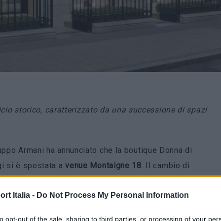
ificio storico, caratterizzato da una successione di spazi
ruppo Armani ha annunciato che la boutique Donna di
gi si è spostata a
venue Montaigne 18
. Il cambio di
tion è arrivato dopo un restyling generale realizzato da
t Italia -
Do Not Process My Personal Information
am di architetti. Il precedente negozio, situato al civico
lla stessa via, accoglie oggi la linea di abbigliamento e
to opt-out of the sale, sharing to third parties, or processing of your per