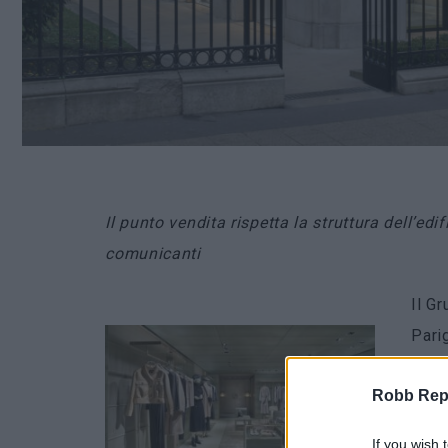
Il punto vendita rispetta la struttura dell’ed
comunicanti
Il G
Pari
loca
Robb Repor
un te
2 de
If you wish 