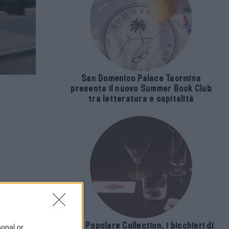
San Domenico Palace Taormina
presenta il nuovo Summer Book Club
tra letteratura e ospitalità
The Popolare Collection, i bicchieri di
sonal or