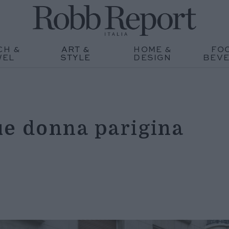
CH &
ART &
HOME &
FO
WEL
STYLE
DESIGN
BEV
ue donna parigina