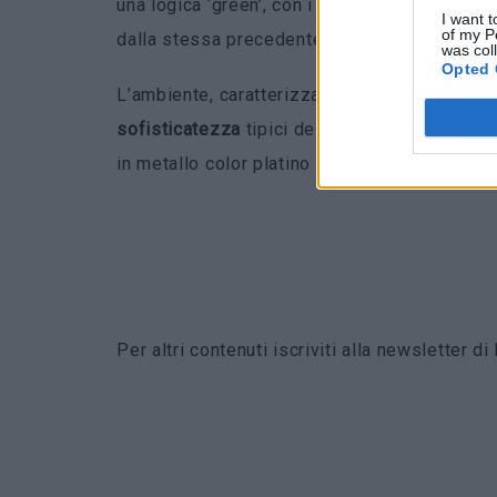
una logica ‘green’, con i pavimenti realizzat
I want t
of my P
dalla stessa precedente boutique di Parigi.
was col
Opted 
L’ambiente, caratterizzato da un’atmosfera c
sofisticatezza
tipici dell’estetica Armani. S
in metallo color platino e dettagli in accord
Per altri contenuti iscriviti alla newsletter 