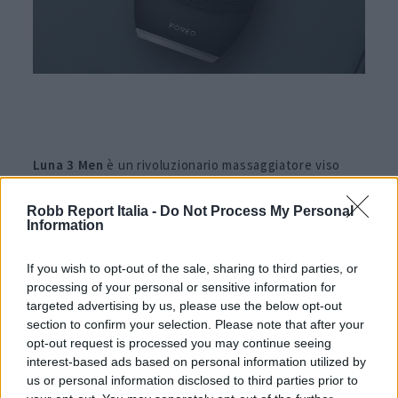
Luna 3 Men
è un rivoluzionario massaggiatore viso
detergente studiato dal brand di
skin tech
svedese
Robb Report Italia -
Do Not Process My Personal
Foreo
per la cura della pelle e della barba dell’uomo. I
Information
suoi punti di contatto in silicone ultra-igienico, lunghi
If you wish to opt-out of the sale, sharing to third parties, or
e morbidi, uniti alle 8000 pulsazioni T-Sonic (che
processing of your personal or sensitive information for
attraversano cioè gli strati esterni della pelle, ndr) a
targeted advertising by us, please use the below opt-out
section to confirm your selection. Please note that after your
16 livelli di intensità, rimuovono batteri e impurità
opt-out request is processed you may continue seeing
riducendo dunque rossori, irritazioni da rasatura e
interest-based ads based on personal information utilized by
us or personal information disclosed to third parties prior to
donando a pelle e barba un aspetto sano e luminoso.