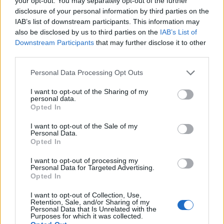
your opt-out. You may separately opt-out of the further
disclosure of your personal information by third parties on the
Per chi desidera rassodare, se impostato in modalità
IAB’s list of downstream participants. This information may
also be disclosed by us to third parties on the
IAB’s List of
massaggio, Luna 3 Men fornisce un’azione che aiuta a
Downstream Participants
that may further disclose it to other
ridurre gonfiore, rughe e linee di espressione. Se
third parties.
connesso all’app di Foreo, offre inoltre la possibilità
Personal Data Processing Opt Outs
di personalizzare il proprio trattamento, per una
I want to opt-out of the Sharing of my
grooming
routine 100% su misura.
personal data.
Opted In
Adatto a tutti i tipi di pelle, con fino a 650 usi con una
I want to opt-out of the Sale of my
Personal Data.
singola ricarica USB, rappresenta il dispositivo
Opted In
perfetto per l’uomo impegnato e sempre
on-the-go.
I want to opt-out of processing my
Personal Data for Targeted Advertising.
Per altri contenuti iscriviti alla newsletter di Robb
Opted In
I want to opt-out of Collection, Use,
Report
ISCRIVITI
Retention, Sale, and/or Sharing of my
Personal Data that Is Unrelated with the
Purposes for which it was collected.