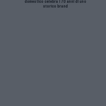
domestico celebra i 70 anni di uno
storico brand