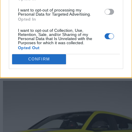
I want to opt-out of processing my
Personal Data for Targeted Advertising.
Opted In
I want to opt-out of Collection, Use,
Retention, Sale, and/or Sharing of my
Personal Data that Is Unrelated with the
Purposes for which it was collected.
Opted Out
Ferrari 849 Testarossa, come si comporta in pista
CONFIRM
sotto la pioggia