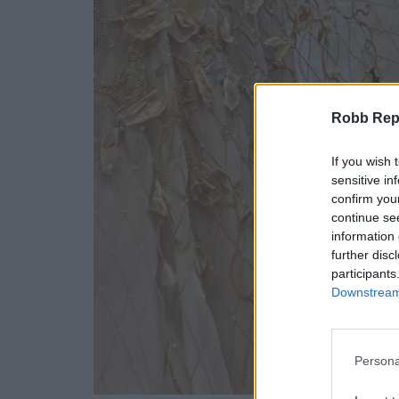
Robb Repor
If you wish 
sensitive in
confirm you
continue se
information 
further disc
participants
Downstream 
Persona