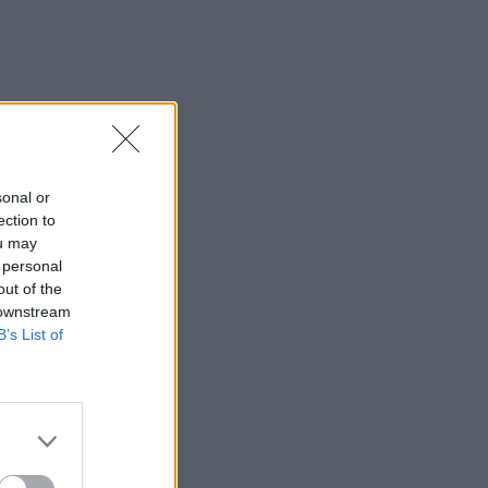
sonal or
ection to
ou may
 personal
out of the
 downstream
B’s List of