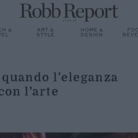
CH &
ART &
HOME &
FO
WEL
STYLE
DESIGN
BEV
 quando l’eleganza
con l’arte