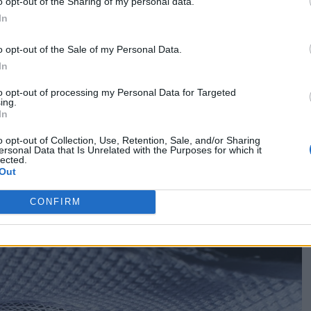
o opt-out of the Sharing of my personal data.
In
a da circa quaranta professioniste tra modelliste,
o opt-out of the Sale of my Personal Data.
me pratica collettiva, pur mantenendo una direzione
In
si riconosce in una tensione costante tra haute couture e
to opt-out of processing my Personal Data for Targeted
re un forte contenuto espressivo:
Bernascone
ing.
In
 da modellare quasi fosse una forma scultorea. L’abito
io sintetizza bene questa impostazione e rappresenta un
o opt-out of Collection, Use, Retention, Sale, and/or Sharing
ersonal Data that Is Unrelated with the Purposes for which it
lected.
ome manifesto della sua poetica.
Out
CONFIRM