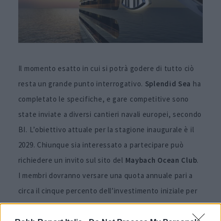
Il momento esatto in cui si potrà godere di tutto ciò
resta un grande punto interrogativo.
Splendid Sea
ha
completato le specifiche, e gare competitive sono
state inviate a diversi cantieri navali europei, secondo
BI. L’obiettivo attuale per la stagione inaugurale è il
2029. Chiunque sia interessato a partecipare può
richiedere un invito sul sito del
Maybach Ocean Club
.
I membri dovranno versare una quota annuale pari a
circa il cinque percento dell’investimento iniziale per
coprire gestione dell’equipaggio, carburante, tasse