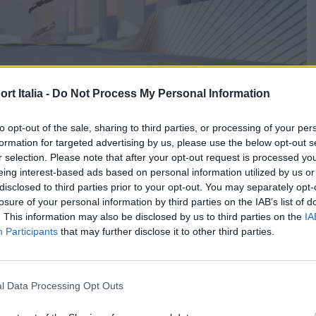
t Italia -
Do Not Process My Personal Information
to opt-out of the sale, sharing to third parties, or processing of your per
formation for targeted advertising by us, please use the below opt-out s
r selection. Please note that after your opt-out request is processed y
eing interest-based ads based on personal information utilized by us or
disclosed to third parties prior to your opt-out. You may separately opt-
losure of your personal information by third parties on the IAB’s list of
. This information may also be disclosed by us to third parties on the
IA
 con un’esperienza immersiva che fornisce un’anteprima
Participants
that may further disclose it to other third parties.
nare il tour virtuale attraverso una Roma dall’aspetto
el brand, è l’avatar del CEO
Jean-Christophe Babin.
l Data Processing Opt Outs
nti aree capaci di raccontare la vera anima della maison.