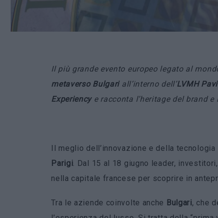
Il più grande evento europeo legato al mondo 
metaverso
Bulgari
all’interno dell’
LVMH Pavi
Experiency
e racconta l’heritage del brand e
Il meglio dell’innovazione e della tecnologia 
Parigi
. Dal 15 al 18 giugno leader, investitor
nella capitale francese per scoprire in antep
Tra le aziende coinvolte anche
Bulgari
, che 
l’esperienza del lusso. Si tratta della “prima