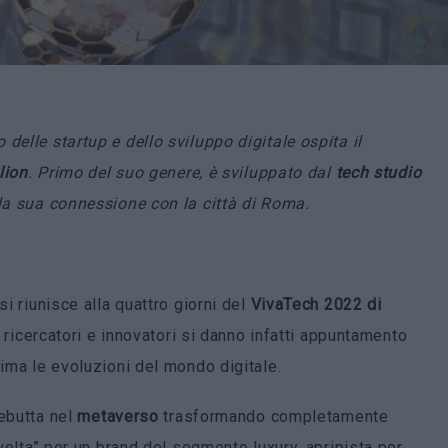
delle startup e dello sviluppo digitale ospita il
lion
. Primo del suo genere, è sviluppato dal
tech studio
 la sua connessione con la città di Roma.
si riunisce alla quattro giorni del
VivaTech 2022 di
i, ricercatori e innovatori si danno infatti appuntamento
rima le evoluzioni del mondo digitale.
debutta nel
metaverso
trasformando completamente
 volta” per un brand del segmento luxury, apripista per