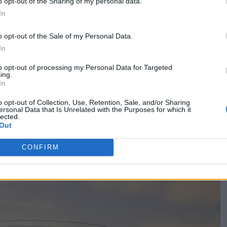
o opt-out of the Sharing of my personal data.
a seconda è riservata ai gioielli più rappresentativi,
In
nd, condensando l’heritage del gruppo. Uno scrigno di
ivio storico. Una collezione di pezzi che in 130 anni sono
o opt-out of the Sale of my Personal Data.
In
ndo i red carpet insieme ai personaggi più celebri nel
to opt-out of processing my Personal Data for Targeted
ing.
In
o opt-out of Collection, Use, Retention, Sale, and/or Sharing
ersonal Data that Is Unrelated with the Purposes for which it
lected.
rienza del lusso
Out
CONFIRM