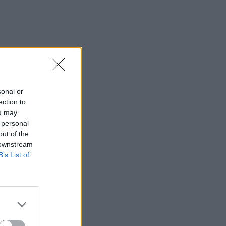
sonal or
ection to
ou may
 personal
out of the
 downstream
B’s List of