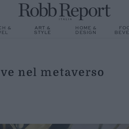
CH &
ART &
HOME &
FO
WEL
STYLE
DESIGN
BEV
vive nel metaverso