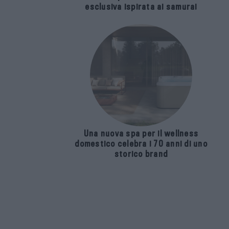
esclusiva ispirata ai samurai
Una nuova spa per il wellness
domestico celebra i 70 anni di uno
storico brand