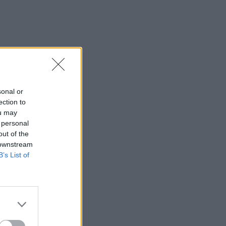
sonal or
ection to
ou may
 personal
out of the
 downstream
B’s List of