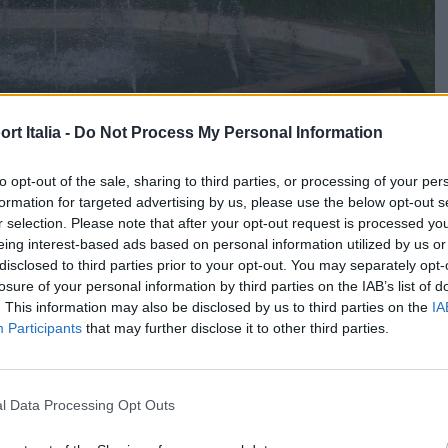
t Italia -
Do Not Process My Personal Information
to opt-out of the sale, sharing to third parties, or processing of your per
formation for targeted advertising by us, please use the below opt-out s
italiana del
Castello di Guarene
, indirizzo
Relais &
r selection. Please note that after your opt-out request is processed y
 sconfinato, riconoscendo nelle pennellate marroni le
eing interest-based ads based on personal information utilized by us or
disclosed to third parties prior to your opt-out. You may separately opt-
 e verdi, le uve di moscato. Con solo 12 camere degne di
losure of your personal information by third parties on the IAB’s list of
ristoro in un’oasi di privacy che dispone al contempo di
. This information may also be disclosed by us to third parties on the
IA
Participants
that may further disclose it to other third parties.
 d’epoca e una biblioteca in cui sfogliare antichi volumi.
l Data Processing Opt Outs