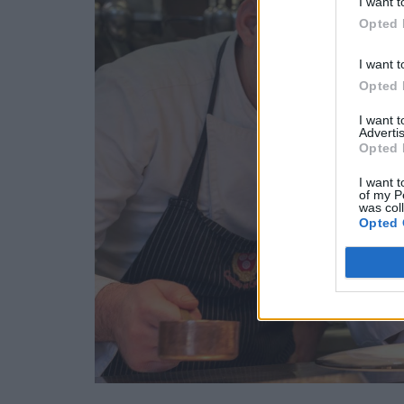
I want t
Opted 
I want t
Opted 
I want 
Advertis
Opted 
I want t
of my P
was col
Opted 