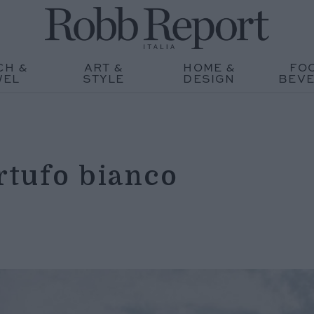
CH &
ART &
HOME &
FO
WEL
STYLE
DESIGN
BEV
artufo bianco