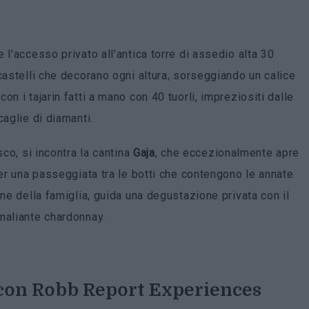
 l’accesso privato all’antica torre di assedio alta 30
castelli che decorano ogni altura, sorseggiando un calice
con i tajarin fatti a mano con 40 tuorli, impreziositi dalle
caglie di diamanti.
sco, si incontra la cantina
Gaja
, che eccezionalmente apre
r una passeggiata tra le botti che contengono le annate
one della famiglia, guida una degustazione privata con il
maliante chardonnay.
 con
Robb Report Experiences