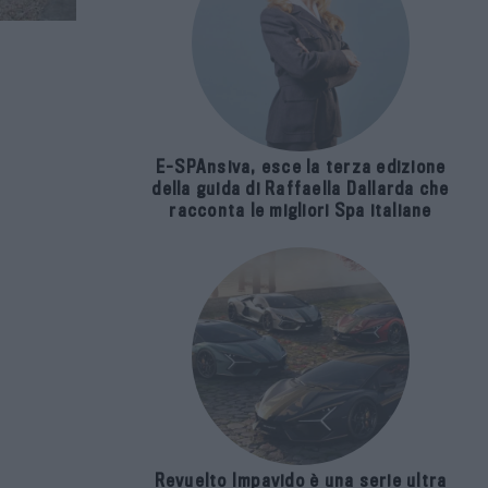
E-SPAnsiva, esce la terza edizione
della guida di Raffaella Dallarda che
racconta le migliori Spa italiane
Revuelto Impavido è una serie ultra