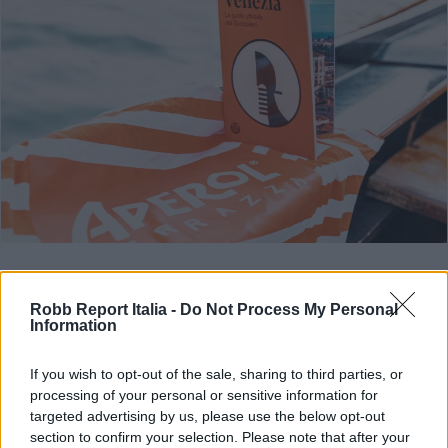
ART & STYLE
Alla scoperta dei segreti della
Robb Report Italia -
Do Not Process My Personal
Information
Laguna
If you wish to opt-out of the sale, sharing to third parties, or
Di
REDAZIONE
processing of your personal or sensitive information for
targeted advertising by us, please use the below opt-out
section to confirm your selection. Please note that after your