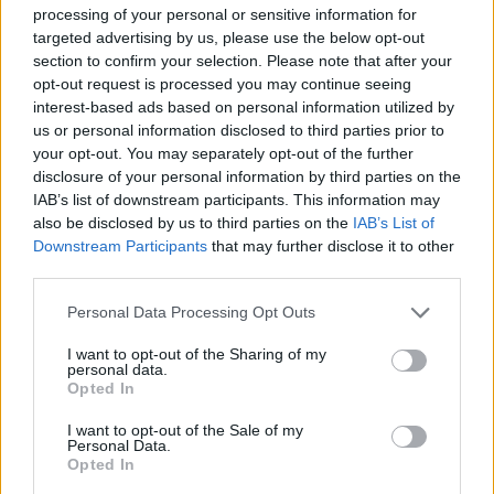
utilitaristico che alla moda. Se la risposta a un
Unimog
processing of your personal or sensitive information for
targeted advertising by us, please use the below opt-out
più confortevole dovesse essere forte come si può
section to confirm your selection. Please note that after your
immaginare, non sarebbe sorprendente se una piccola
opt-out request is processed you may continue seeing
interest-based ads based on personal information utilized by
serie del veicolo arrivasse alla produzione.
us or personal information disclosed to third parties prior to
your opt-out. You may separately opt-out of the further
Articolo di
Robbreport.com
disclosure of your personal information by third parties on the
IAB’s list of downstream participants. This information may
Per altri contenuti iscriviti alla newsletter di Robb
also be disclosed by us to third parties on the
IAB’s List of
Downstream Participants
that may further disclose it to other
third parties.
Report
ISCRIVITI
Personal Data Processing Opt Outs
I want to opt-out of the Sharing of my
personal data.
Share
Opted In
I want to opt-out of the Sale of my
Personal Data.
Opted In
RELATED POSTS