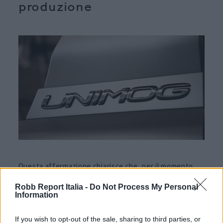
produzione
Questa affermazione chiarisce che, per il momento,
l’
Unimog
di lusso rimane un esemplare unico.
Robb Report Italia -
Do Not Process My Personal
Information
Tuttavia, per quanto possa sembrare difficile da
credere, c’è stato un tempo in cui il
G-Wagen
era più
If you wish to opt-out of the sale, sharing to third parties, or