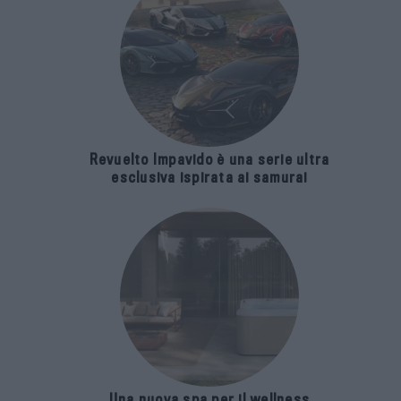
Revuelto Impavido è una serie ultra
esclusiva ispirata ai samurai
Una nuova spa per il wellness