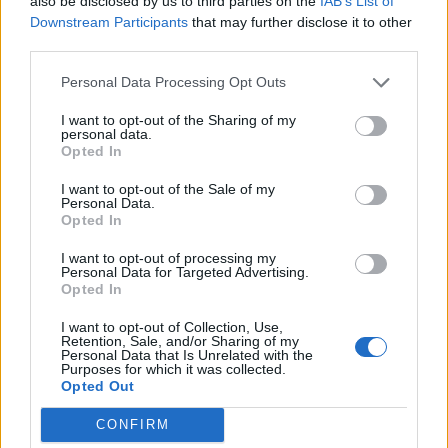
also be disclosed by us to third parties on the
IAB’s List of
Downstream Participants
that may further disclose it to other
third parties.
Personal Data Processing Opt Outs
San Domenico Palace Taormina presenta il nuovo
Summer Book Club tra letteratura e ospitalità
I want to opt-out of the Sharing of my
personal data.
Opted In
I want to opt-out of the Sale of my
Personal Data.
Opted In
I want to opt-out of processing my
Personal Data for Targeted Advertising.
Opted In
I want to opt-out of Collection, Use,
Retention, Sale, and/or Sharing of my
Personal Data that Is Unrelated with the
Purposes for which it was collected.
Opted Out
CONFIRM