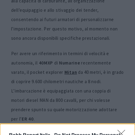
alla capacità di carburante, all’organizzazione
dell’equipaggio e allo stivaggio dei tender,
consentendo ai futuri armatori di personalizzarne
l’impostazione. Per questo motivo, al momento non
sono ancora disponibili specifiche prestazionali.
Per avere un riferimento in termini di velocità e
autonomia, il
40MXP
di
Numarine
recentemente
varato, il pocket explorer
Mitan
da 40 metri, è in grado
di coprire 9.600 chilometri nautiche a 8 nodi.
L’imbarcazione è equipaggiata con una coppia di
motori diesel MAN da 800 cavalli, per chi volesse
prendere spunto su quale motorizzazione adottare
per l’
ER 40
.