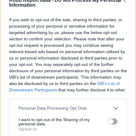
Robb Report Italia -
Do Not Process My Personal
Information
If you wish to opt-out of the sale, sharing to third parties, or
processing of your personal or sensitive information for
targeted advertising by us, please use the below opt-out
section to confirm your selection. Please note that after your
opt-out request is processed you may continue seeing
interest-based ads based on personal information utilized by
us or personal information disclosed to third parties prior to
your opt-out. You may separately opt-out of the further
disclosure of your personal information by third parties on the
Immagini courtesy
ER Yacht Design
IAB’s list of downstream participants. This information may
also be disclosed by us to third parties on the
IAB’s List of
Downstream Participants
that may further disclose it to other
Articolo di
Robbreport.com
third parties.
Per altri contenuti iscriviti alla newsletter di Robb
Personal Data Processing Opt Outs
I want to opt-out of the Sharing of my
Report
ISCRIVITI
personal data.
Opted In