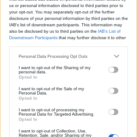
us or personal information disclosed to third parties prior to
guardaroba specchiato: un bagno interamente
your opt-out. You may separately opt-out of the further
rivestito di specchi, con due wc contrapposti, sfere
disclosure of your personal information by third parties on the
IAB’s list of downstream participants. This information may
da discoteca e un’atmosfera che richiama
also be disclosed by us to third parties on the
IAB’s List of
direttamente lo
Studio 54
.
Downstream Participants
that may further disclose it to other
third parties.
Una proprietà con esterni
Personal Data Processing Opt Outs
esclusivi
I want to opt-out of the Sharing of my
personal data.
Opted In
I want to opt-out of the Sale of my
Personal Data.
Opted In
I want to opt-out of processing my
Personal Data for Targeted Advertising.
Opted In
I want to opt-out of Collection, Use,
Retention, Sale, and/or Sharing of my