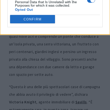
Personal Data that Is Unrelated with the
Purposes for which it was collected.
Opted Out
CONFIRM
All’esterno, la vecchia proprietà di
Mel B
si estende su
quasi nove acri e comprende un ponte che conduce a
un’isola privata, una serra vittoriana, un frutteto con
peri centenari, giardini inglesi e persino un ingresso
privato alla chiesa del villaggio. Sono presenti anche
una dépendance con due camere da letto e garage
con spazio per sette auto.
“Questa è una delle più spettacolari case di campagna
che abbia avuto il privilegio di vedere”, dichiara
Victoria Knight
, agente immobiliare di
Savills
. “È
estremamente raro, in questa zona, trovare un