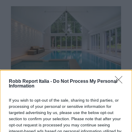
Robb Report Italia -
Do Not Process My Personal
Information
Ma non si tratta solo di sfarzo d’altri tempi. Gli attuali
If you wish to opt-out of the sale, sharing to third parties, or
proprietari, che vi abitano da 25 anni, hanno aggiunto
processing of your personal or sensitive information for
targeted advertising by us, please use the below opt-out
un lussuoso complesso spa con piscina, palestra,
section to confirm your selection. Please note that after your
sauna, bagno turco e sale per trattamenti, il tutto
opt-out request is processed you may continue seeing
interest-based ads based on personal information utilized by
sotto un’imponente volta. E poi c’è il famigerato