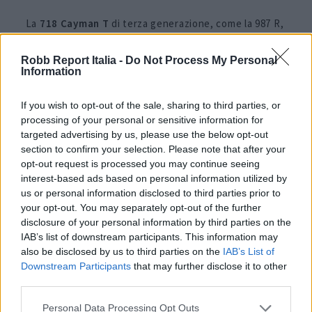
La
718 Cayman T
di terza generazione, come la 987 R,
è un modello rivolto specificamente ai puristi. Utilizza
Robb Report Italia -
Do Not Process My Personal
lo stesso flat-four da 2,0 litri della versione base, ma
Information
include di serie diversi aggiornamenti prestazionali.
If you wish to opt-out of the sale, sharing to third parties, or
Tra questi figurano sospensioni ritarate, differenziale
processing of your personal or sensitive information for
autobloccante e il pacchetto
Sport Chrono
,
targeted advertising by us, please use the below opt-out
section to confirm your selection. Please note that after your
normalmente offerto come optional a pagamento. Le
opt-out request is processed you may continue seeing
modifiche estetiche includono un kit di decalcomanie
interest-based ads based on personal information utilized by
us or personal information disclosed to third parties prior to
dedicate, il cambio a corsa corta della GT4 e cinghie di
your opt-out. You may separately opt-out of the further
apertura porta al posto delle maniglie.
disclosure of your personal information by third parties on the
IAB’s list of downstream participants. This information may
also be disclosed by us to third parties on the
IAB’s List of
Porsche 987 S Black
Downstream Participants
that may further disclose it to other
Edition
third parties.
Personal Data Processing Opt Outs