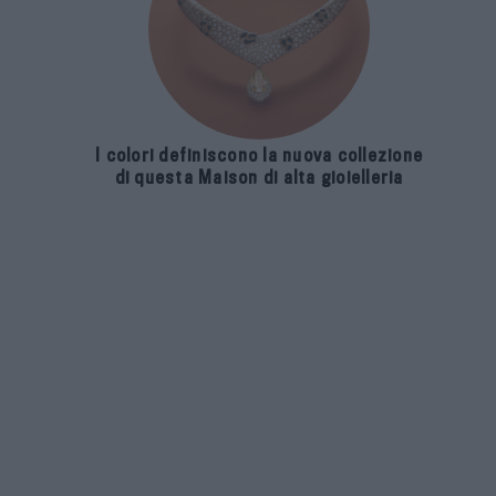
I colori definiscono la nuova collezione
di questa Maison di alta gioielleria