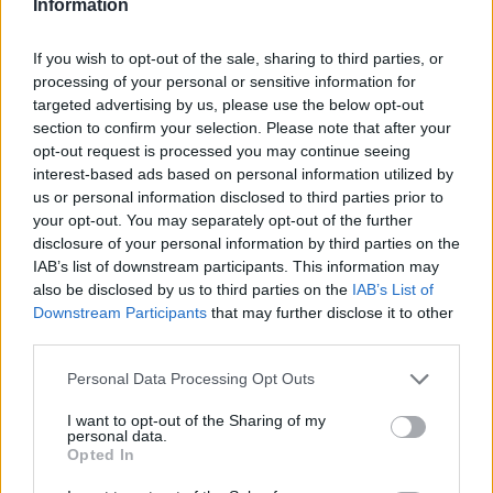
Information
If you wish to opt-out of the sale, sharing to third parties, or
Sunreef Eco 80
processing of your personal or sensitive information for
targeted advertising by us, please use the below opt-out
section to confirm your selection. Please note that after your
opt-out request is processed you may continue seeing
Sunreef
ha utilizzato ogni centimetro disponibile,
interest-based ads based on personal information utilized by
us or personal information disclosed to third parties prior to
compresi lati dello scafo, albero, sovrastrutture e
your opt-out. You may separately opt-out of the further
persino il Bimini, per ospitare pannelli solari
disclosure of your personal information by third parties on the
IAB’s list of downstream participants. This information may
ultraleggeri. Combinando un sistema fotovoltaico che
also be disclosed by us to third parties on the
IAB’s List of
può erogare fino a 36 kwp e generare altri 15 kwh
Downstream Participants
that may further disclose it to other
third parties.
durante la navigazione, si ottiene un’imbarcazione
autonoma con poca necessità di carburante
Personal Data Processing Opt Outs
tradizionale.
I want to opt-out of the Sharing of my
personal data.
Opted In
Per la
propulsione elettrica
, il banco di batterie al