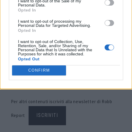
I want to opt-out of the Sale of my
litio da 550 kw è collegato a una coppia di motori da
Personal Data.
Opted In
180 kw, mentre il piano velico prevede randa, genoa,
strallo e gennaker. All’interno, il pontone di dritta
I want to opt-out of processing my
Personal Data for Targeted Advertising.
ospita una suite principale a mezza nave e una cabina
Opted In
di prua, mentre altre due cabine sono a sinistra.
I want to opt-out of Collection, Use,
Retention, Sale, and/or Sharing of my
L’ampio salone e lo spazioso flybridge rendono questo
Personal Data that Is Unrelated with the
Purposes for which it was collected.
eco-yacht estremamente vivibile.
Opted Out
CONFIRM
Articolo di
robbreport.com
Per altri contenuti iscriviti alla newsletter di Robb
Report
ISCRIVITI