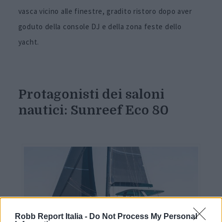
vasca vicino alle finestre, gradito ristoro dopo aver
goduto della console DJ e della zona feste dello
yacht.
Protagonisti dei saloni
nautici: Sunreef Eco 80
Robb Report Italia -
Do Not Process My Personal