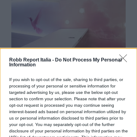
Robb Report Italia -
Do Not Process My Personal
Information
Il rosa e il bianco caratterizzano i pannelli divisori e i
rivestimenti del soffitto, mentre nelle aree di
If you wish to opt-out of the sale, sharing to third parties, or
processing of your personal or sensitive information for
maggiore passaggio, come i tappeti, sono stati scelti
targeted advertising by us, please use the below opt-out
grigi più scuri e sobri, ravvivati da dettagli scintillanti.
section to confirm your selection. Please note that after your
opt-out request is processed you may continue seeing
“La moquette bianca è bellissima finché non si
interest-based ads based on personal information utilized by
rovescia il primo bicchiere di vino rosso”, osserva
us or personal information disclosed to third parties prior to
your opt-out. You may separately opt-out of the further
Larrañaga, che ha progettato jet per proprietari
disclosure of your personal information by third parties on the
privati e clienti corporate come la WWE.