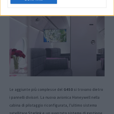
Le aggiunte più complesse del
G450
si trovano dietro
i pannelli divisori. La nuova avionica Honeywell nella
cabina di pilotaggio riconfigurata, l’ultimo sistema
satellitare Starlink e un avanzato sistema di gestione