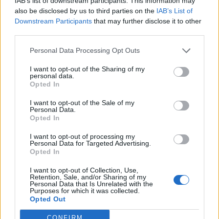
IAB’s list of downstream participants. This information may
also be disclosed by us to third parties on the
IAB’s List of
Downstream Participants
that may further disclose it to other
In questo progetto, la designer ha collaborato con
third parties.
oltre due dozzine di specialisti dell’aviazione nella
Personal Data Processing Opt Outs
scelta di colori e materiali. Per l’esterno sono stati
utilizzati solo tre colori—bianco metallizzato, rosa
I want to opt-out of the Sharing of my
personal data.
metallizzato e un rosa su misura che il produttore di
Opted In
vernici PPG ha successivamente inserito a catalogo
I want to opt-out of the Sale of my
Personal Data.
con il nome “Paris Pink”—per ottenere un effetto
Opted In
semplice ma indimenticabile. Le winglet riportano
I want to opt-out of processing my
frasi iconiche della
Hilton
, come “That’s hot” e
Personal Data for Targeted Advertising.
Opted In
“Loves it”, mentre “Sliv Air” campeggia sul carrello del
I want to opt-out of Collection, Use,
G450
, visibile da terra durante il volo.
Retention, Sale, and/or Sharing of my
Personal Data that Is Unrelated with the
Purposes for which it was collected.
Opted Out
Innovazione tecnologica nel
jet Sliv Air
CONFIRM