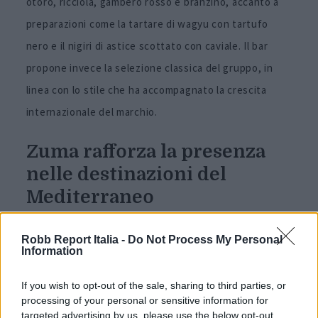
otoro, ricciola, gambero rosso e branzino, accanto a
preparazioni come la tartare di wagyu con tartufo
nero e il nigiri di astice scottato con caviale. Il bar
propone invece la selezione classica del gruppo, in
linea con lo stile che ha accompagnato la crescita
internazionale del marchio.
Zuma rafforza la presenza
nelle destinazioni del
Mediterraneo
Robb Report Italia -
Do Not Process My Personal
Information
If you wish to opt-out of the sale, sharing to third parties, or
processing of your personal or sensitive information for
targeted advertising by us, please use the below opt-out