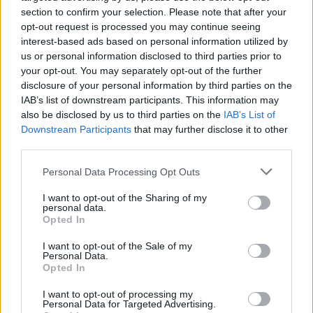
section to confirm your selection. Please note that after your
opt-out request is processed you may continue seeing
interest-based ads based on personal information utilized by
us or personal information disclosed to third parties prior to
your opt-out. You may separately opt-out of the further
disclosure of your personal information by third parties on the
IAB’s list of downstream participants. This information may
Per tutta l’estate 2026
Zuma Capri
e
Zuma Porto
also be disclosed by us to third parties on the
IAB’s List of
Cervo
accoglieranno gli ospiti ogni sera dalle 19:00 alle
Downstream Participants
that may further disclose it to other
third parties.
23:30, accompagnando l’intera stagione nelle due
destinazioni italiane. Le aperture di
Capri
e
Porto
Personal Data Processing Opt Outs
Cervo
si inseriscono all’interno di una rete stagionale
I want to opt-out of the Sharing of my
personal data.
più ampia che comprende località come
Bodrum
,
Opted In
Cannes
e
Saint-Tropez
, oltre a destinazioni già
I want to opt-out of the Sale of my
consolidate per il brand come
Mykonos
e
Ibiza
. Una
Personal Data.
Opted In
presenza che testimonia il ruolo crescente di
Zuma
I want to opt-out of processing my
nelle principali mete del turismo internazionale di
Personal Data for Targeted Advertising.