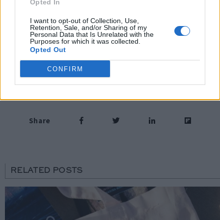
Opted In
fascia alta.
I want to opt-out of Collection, Use,
Retention, Sale, and/or Sharing of my
Immagini
courtesy
Zuma
Personal Data that Is Unrelated with the
Purposes for which it was collected.
Opted Out
Per altri contenuti iscriviti alla newsletter di Robb
CONFIRM
Report
ISCRIVITI
Share
RELATED POSTS