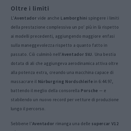
Oltre i limiti
L’
Aventador
vide anche
Lamborghini
spingere i limiti
della prestazione complessiva un po’ più in là rispetto
ai modelli precedenti, aggiungendo maggiore enfasi
sulla maneggevolezza rispetto a quanto fatto in
passato. Ciò culminò nell’
Aventador SVJ
. Una bestia
dotata di ali che aggiungeva aerodinamica attiva oltre
alla potenza extra, creando una macchina capace di
massacrare il
Nürburgring Nordschleife
in 6:44.97,
battendo il meglio della consorella
Porsche
— e
stabilendo un nuovo record per vetture di produzione
lungo il percorso.
Sebbene l’
Aventador
rimanga una delle
supercar V12