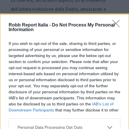
Lo stile era, sotto molti aspetti, un affinamento
dell’ultima evoluzione della Diablo, smussando e
perfezionando gli spigoli della vettura precedente,
Robb Report Italia -
Do Not Process My Personal
aggiungendo al contempo solidità e modernità al
Information
design. Una caratteristica particolarmente degna di
If you wish to opt-out of the sale, sharing to third parties, or
nota erano le prese d’aria del motore dietro le porte,
processing of your personal or sensitive information for
che si aprivano a velocità elevate per aspirare più aria.
targeted advertising by us, please use the below opt-out
section to confirm your selection. Please note that after your
L’aspetto del design non era solo esotico, era eroico.
opt-out request is processed you may continue seeing
Infatti, ricordava così tanto una
Batmobile
che
interest-based ads based on personal information utilized by
us or personal information disclosed to third parties prior to
risultò perfettamente naturale quando il
Bruce
your opt-out. You may separately opt-out of the further
Wayne
di
Christian Bale
ne guidò una sia in “Batman
disclosure of your personal information by third parties on the
IAB’s list of downstream participants. This information may
Begins” sia in “Il Cavaliere Oscuro”. A rendere il tutto
also be disclosed by us to third parties on the
IAB’s List of
più coerente:
murciélago
è la parola spagnola per
Downstream Participants
that may further disclose it to other
“pipistrello.”
third parties.
Personal Data Processing Opt Outs