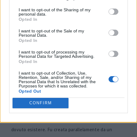
Lamborghini V12: Miura
I want to opt-out of the Sharing of my
(1966-1973)
personal data.
Opted In
I want to opt-out of the Sale of my
Personal Data.
Opted In
I want to opt-out of processing my
Personal Data for Targeted Advertising.
Opted In
I want to opt-out of Collection, Use,
Retention, Sale, and/or Sharing of my
Personal Data that Is Unrelated with the
Purposes for which it was collected.
Opted Out
CONFIRM
Il terzo modello ad aver mai sfoggiato un toro
infuriato sul cofano, la
Miura
non avrebbe nemmeno
dovuto esistere. Fu creata parallelamente da un