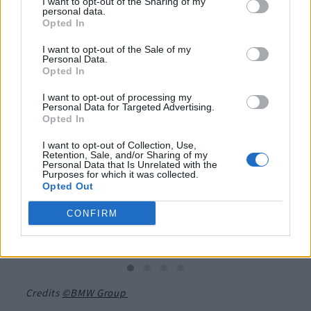
I want to opt-out of the Sharing of my
“nuova era” di
Bmw
si presenta come una
rivoluzione
personal data.
Opted In
verde
che cambierà il modo di concepire il trasporto. E
il cambiamento è già in atto.
I want to opt-out of the Sale of my
Personal Data.
Opted In
I want to opt-out of processing my
Personal Data for Targeted Advertising.
Opted In
I want to opt-out of Collection, Use,
Retention, Sale, and/or Sharing of my
Personal Data that Is Unrelated with the
Purposes for which it was collected.
Opted Out
CONFIRM
W
BMW Group – Vibrant Transitions
BMW 
Credits
©BMW Group