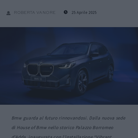
25 Aprile 2025
ROBERTA VANORE
Bmw guarda al futuro rinnovandosi. D
alla nuova sede
di House of Bmw
nello storico Palazzo Borromeo
d’Adda,
inaugurata con l’installazione “Vibrant