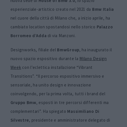
nuova sede di
House of Bmw 3.0
, lo spazio
esperienziale-artistico creato nel 2021 da
Bmw
Italia
nel cuore della città di Milano che, a inizio aprile, ha
cambiato location spostandosi nello storico
Palazzo
Borromeo d’Adda
di via Manzoni.
Designworks, filiale del
Bmw
Group
, ha inaugurato il
nuovo spazio espositivo durante la
Milano Design
Week
con l’eclettica installazione “Vibrant
Transitions”. “Il percorso espositivo immersivo e
sensoriale, ha unito design e innovazione
coinvolgendo, per la prima volta, tutti i brand del
Gruppo Bmw
, esposti in tre percorsi differenti ma
complementari”. Ha spiegato
Massimiliano Di
Silvestre
, presidente e amministratore delegato di