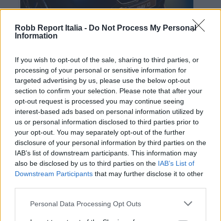
Robb Report Italia -
Do Not Process My Personal
Information
If you wish to opt-out of the sale, sharing to third parties, or
processing of your personal or sensitive information for
targeted advertising by us, please use the below opt-out
section to confirm your selection. Please note that after your
BMW X3 Designer’s Choice, Vibrant Transitions
opt-out request is processed you may continue seeing
©BMW Group
interest-based ads based on personal information utilized by
us or personal information disclosed to third parties prior to
House of Bmw
ha scelto la Milano Design Week per
your opt-out. You may separately opt-out of the further
disclosure of your personal information by third parties on the
presentare la nuova lungimirante visione di
Bmw
e
IAB’s list of downstream participants. This information may
Mini
, che hanno scelto di esplorare il futuro della
also be disclosed by us to third parties on the
IAB’s List of
Downstream Participants
that may further disclose it to other
mobilità attraverso un design distintivo e un’estetica
third parties.
inconfondibile che si intreccia con la tecnologia più
Personal Data Processing Opt Outs
avanzata e sistemi energetici a minor impatto. La